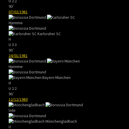
U
2:2
90`
07/02/1981
Hjemme
Karlsruher SC
H
U
3:3
90`
24/01/1981
Hjemme
Bayern München
H
U
2:2
90`
12/12/1980
Ude
Mönchengladbach
U