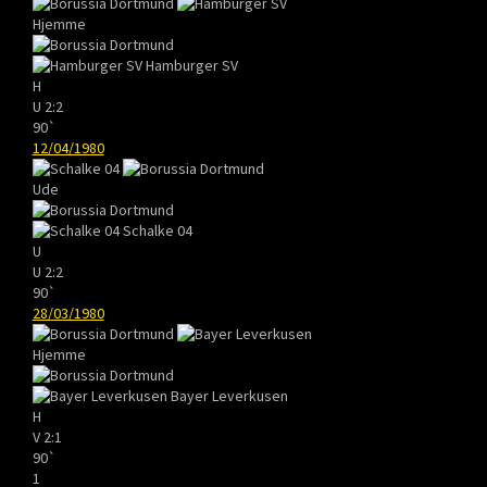
Hjemme
Hamburger SV
H
U
2:2
90`
12/04/1980
Ude
Schalke 04
U
U
2:2
90`
28/03/1980
Hjemme
Bayer Leverkusen
H
V
2:1
90`
1