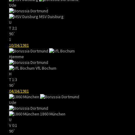
Ude
MSV Duisburg
U
T
2:1
90`
1
10/04/1981
Hjemme
VfL Bochum
H
T
1:3
90`
04/04/1981
Ude
1860 München
U
V
0:1
90`