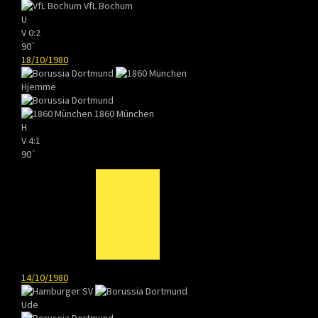
VfL Bochum
U
V
0:2
90`
18/10/1980
Hjemme
1860 München
H
V
4:1
90`
14/10/1980
Ude