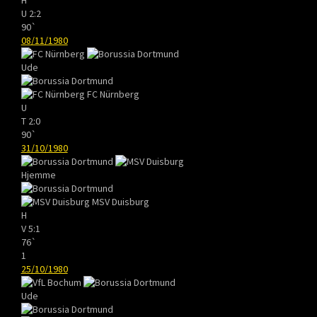
U
2:2
90`
08/11/1980
Ude
FC Nürnberg
U
T
2:0
90`
31/10/1980
Hjemme
MSV Duisburg
H
V
5:1
76`
1
25/10/1980
Ude