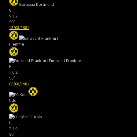
Borussia Dortmund
U
V
1:2
90`
15/08/1981
Hjemme
Eintracht Frankfurt
H
T
0:2
90`
08/08/1981
Ude
FC Köln
U
T
1:0
90`