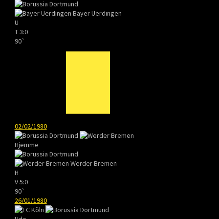
Bayer Uerdingen
U
T
3:0
90`
02/02/1980
Hjemme
Werder Bremen
H
V
5:0
90`
26/01/1980
Ude