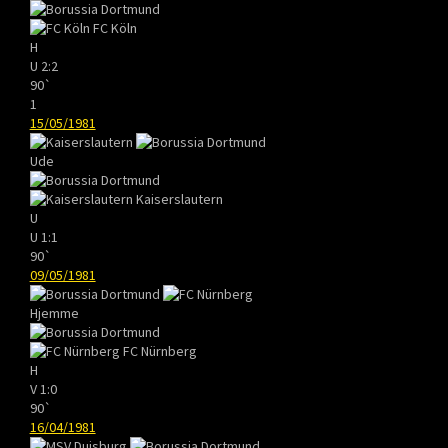
FC Köln
H
U
2:2
90`
1
15/05/1981
Ude
Kaiserslautern
U
U
1:1
90`
09/05/1981
Hjemme
FC Nürnberg
H
V
1:0
90`
16/04/1981