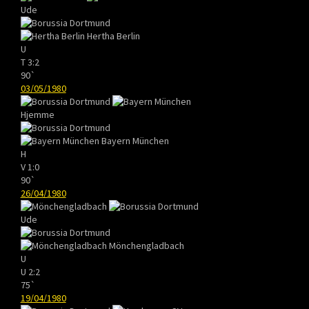
Ude
Hertha Berlin
U
T
3:2
90`
03/05/1980
Hjemme
Bayern München
H
V
1:0
90`
26/04/1980
Ude
Mönchengladbach
U
U
2:2
75`
19/04/1980