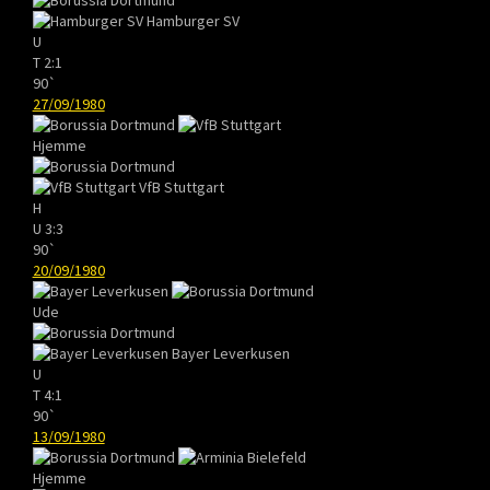
Hamburger SV
U
T
2:1
90`
27/09/1980
Hjemme
VfB Stuttgart
H
U
3:3
90`
20/09/1980
Ude
Bayer Leverkusen
U
T
4:1
90`
13/09/1980
Hjemme