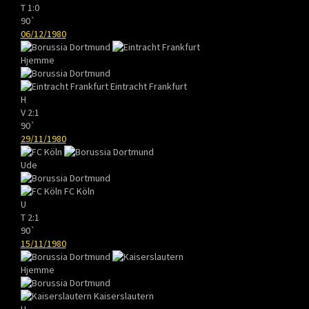
T
1:0
90`
06/12/1980
Hjemme
Eintracht Frankfurt
H
V
2:1
90`
29/11/1980
Ude
FC Köln
U
T
2:1
90`
15/11/1980
Hjemme
Kaiserslautern
H