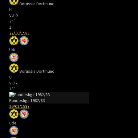
Borussia Dortmund
H
V
5:0
74`
1
22/10/1983
Ude
Borussia Dortmund
U
V
0:2
13`
Bundesliga 1982/83
26/02/1983
Ude