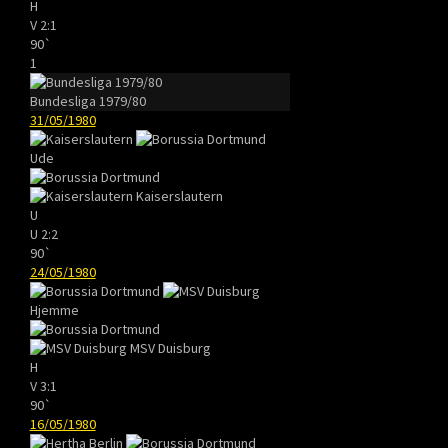
H
V
2:1
90`
1
Bundesliga 1979/80
31/05/1980
Ude
Kaiserslautern
U
U
2:2
90`
24/05/1980
Hjemme
MSV Duisburg
H
V
3:1
90`
16/05/1980