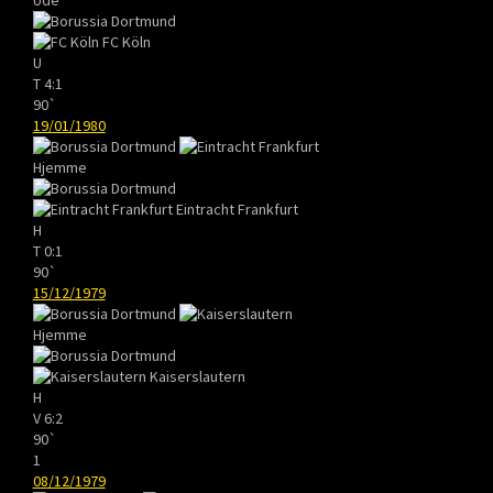
FC Köln
U
T
4:1
90`
19/01/1980
Hjemme
Eintracht Frankfurt
H
T
0:1
90`
15/12/1979
Hjemme
Kaiserslautern
H
V
6:2
90`
1
08/12/1979