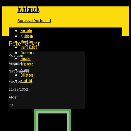
bvbfan.dk
Borussia Dortmund
Forside
Klubben
Meritter
Peter Geyer
Bundesliga
Danmark
Position
Finaler
Angriber
Trænere
Klopp
Nationalitet
Billetter
Kontakt
Fødselsdato
11/12/1952
Alder
73