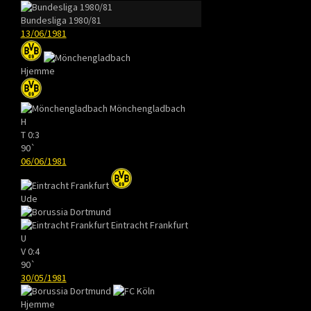
Bundesliga 1980/81
13/06/1981
Hjemme
Mönchengladbach
H
T
0:3
90`
06/06/1981
Ude
Eintracht Frankfurt
U
V
0:4
90`
30/05/1981
Hjemme