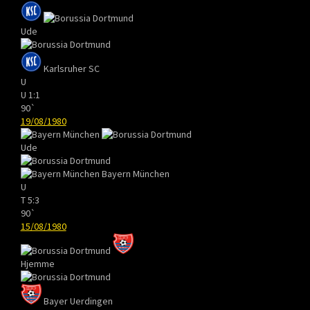
Ude
Karlsruher SC
U
U
1:1
90`
19/08/1980
Ude
Bayern München
U
T
5:3
90`
15/08/1980
Hjemme
Bayer Uerdingen