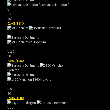
Fortuna Düsseldorf
U
T
2:1
90`
01/03/1980
Ude
VfL Bochum
U
U
2:2
90`
23/02/1980
Hjemme
1860 München
H
U
0:0
90`
09/02/1980
Ude