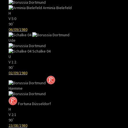
Arminia Bielefeld
H
V
5:0
90`
06/09/1980
Ude
Schalke 04
U
V
1:2
90`
02/09/1980
Hjemme
Fortuna Düsseldorf
H
V
2:1
90`
23/08/1980