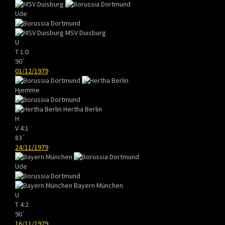
Ude
MSV Duisburg
U
T
1:0
90`
01/12/1979
Hjemme
Hertha Berlin
H
V
4:1
83`
24/11/1979
Ude
Bayern München
U
T
4:2
90`
16/11/1979