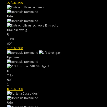
22/03/1980
Ude
Eintracht
Braunschweig
U
T
1:0
90`
15/03/1980
Hjemme
VfB Stuttgart
H
T
2:4
90`
1
08/03/1980
Ude