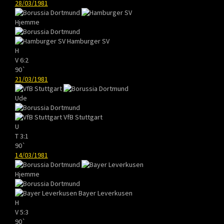
28/03/1981
Hjemme
Hamburger SV
H
V
6:2
90`
21/03/1981
Ude
VfB Stuttgart
U
T
3:1
90`
14/03/1981
Hjemme
Bayer Leverkusen
H
V
5:3
90`