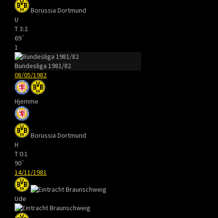
Borussia Dortmund
U
T
3:2
69`
1
Bundesliga 1981/82
08/05/1982
Hjemme
Borussia Dortmund
H
T
0:1
90`
14/11/1981
Ude