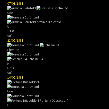
07/03/1981
Ude
Arminia Bielefeld
U
T
1:0
90`
21/02/1981
Hjemme
Schalke 04
H
U
2:2
90`
14/02/1981
Ude
Fortuna Düsseldorf
U