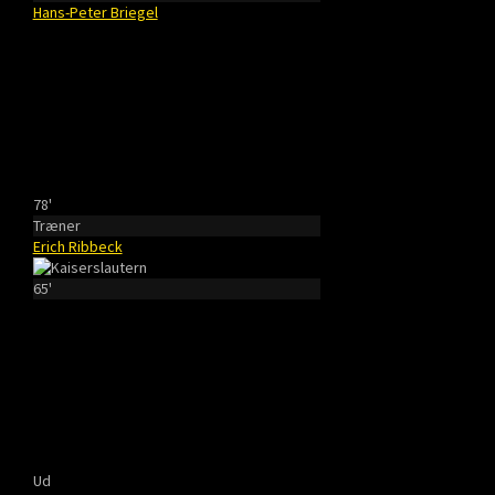
Hans-Peter Briegel
78'
Træner
Erich Ribbeck
65'
Ud