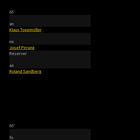
65'
an
Klaus Toppmöller
mi
Josef Pirrung
Reserver
an
Roland Sandberg
65'
fo