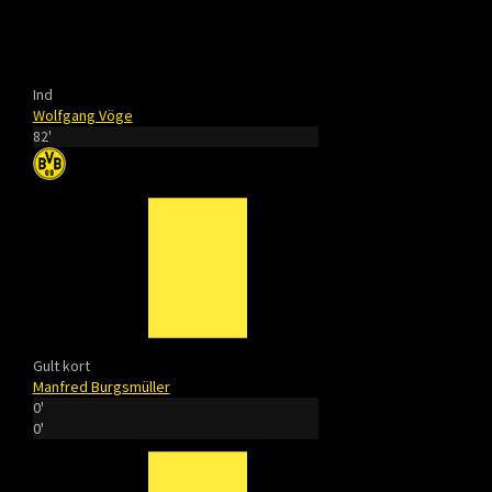
Ind
Wolfgang Vöge
82'
Gult kort
Manfred Burgsmüller
0'
0'