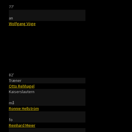
77'
an
Wolfgang Vöge
82'
Træner
Otto Rehhagel
Kaiserslautern
må
Ronnie Hellström
fo
Reinhard Meier