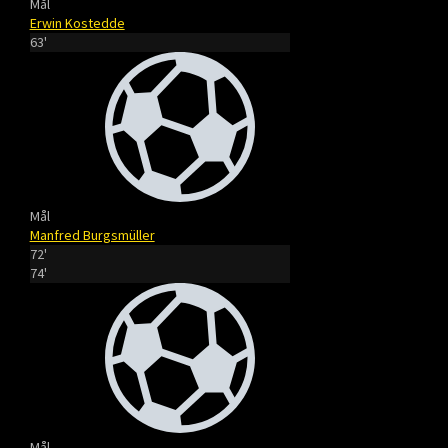
Mål
Erwin Kostedde
63'
Mål
Manfred Burgsmüller
72'
74'
Mål