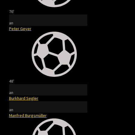
76'
an
Peter Geyer
48'
an
Burkhard Segler
an
Manfred Burgsmüller