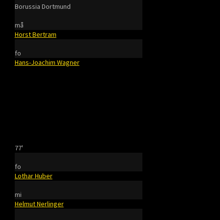
Borussia Dortmund
må
Horst Bertram
fo
Hans-Joachim Wagner
77'
fo
Lothar Huber
mi
Helmut Nerlinger