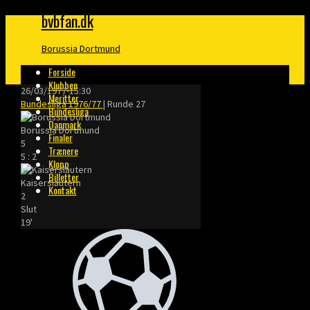
bvbfan.dk
Borussia Dortmund
Forside
Klubben
26/03/1977
-
15:30
Meritter
Bundesliga 1976/77
| Runde 27
Bundesliga
Danmark
Borussia Dortmund
Finaler
5
Trænere
5
:
2
Klopp
Billetter
Kaiserslautern
Kontakt
2
Slut
19'