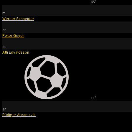
65'
mi
Werner Schneider
an
Peter Geyer
an
Atli Edvaldsson
11'
an
Rüdiger Abramczik