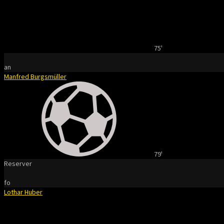
75'
an
Manfred Burgsmüller
79'
Reserver
fo
Lothar Huber