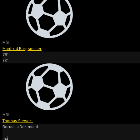
Mål
Manfred Burgsmüller
79'
83'
Mål
Thomas Siewert
Borussia Dortmund
må