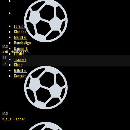
BILLETTER
KONTAKT
Forside
Klubben
Meritter
Bundesliga
Mål
Danmark
Atli Edvaldsson
Finaler
11'
Trænere
52'
Klopp
Billetter
Kontakt
Mål
Klaus Fischer