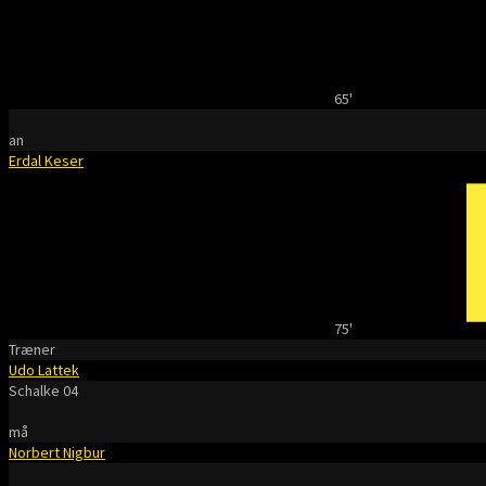
65'
an
Erdal Keser
75'
Træner
Udo Lattek
Schalke 04
må
Norbert Nigbur