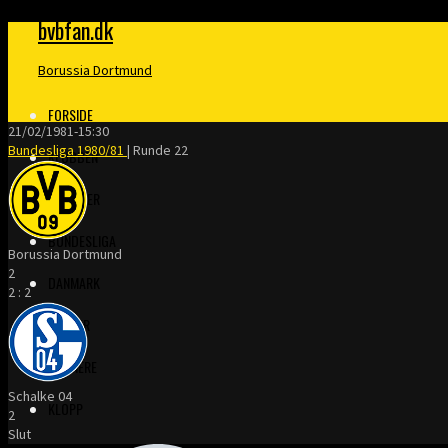
bvbfan.dk
Borussia Dortmund
FORSIDE
21/02/1981
-
15:30
Bundesliga 1980/81
| Runde 22
KLUBBEN
MERITTER
BUNDESLIGA
Borussia Dortmund
2
DANMARK
2
:
2
FINALER
TRÆNERE
Schalke 04
KLOPP
2
Slut