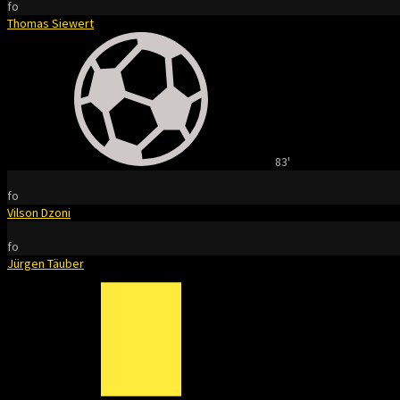
fo
Thomas Siewert
83'
fo
Vilson Dzoni
fo
Jürgen Täuber