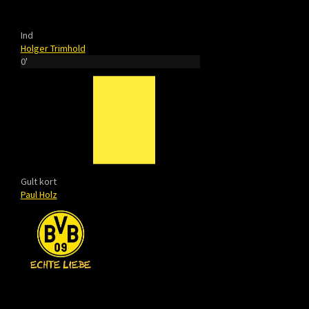
Ind
Holger Trimhold
0'
Gult kort
Paul Holz