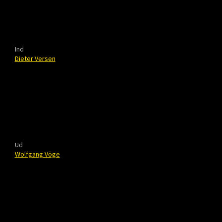
Ind
Dieter Versen
Ud
Wolfgang Vöge