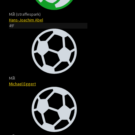
Mål (straffespark)
Hans-Joachim Abel
49'
Mål
Michael Eggert