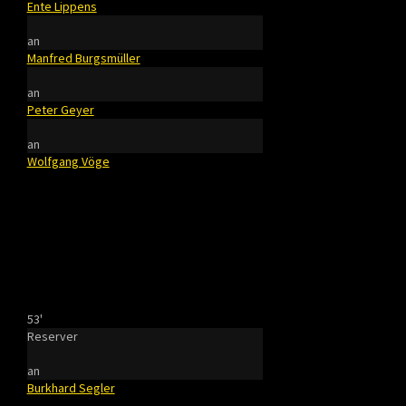
Ente Lippens
an
Manfred Burgsmüller
an
Peter Geyer
an
Wolfgang Vöge
53'
Reserver
an
Burkhard Segler