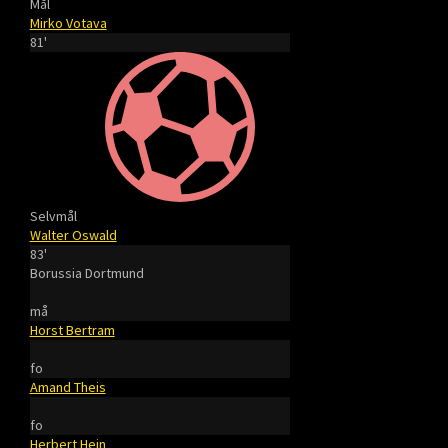
Mål
Mirko Votava
81'
Selvmål
Walter Oswald
83'
Borussia Dortmund
må
Horst Bertram
fo
Amand Theis
fo
Herbert Hein