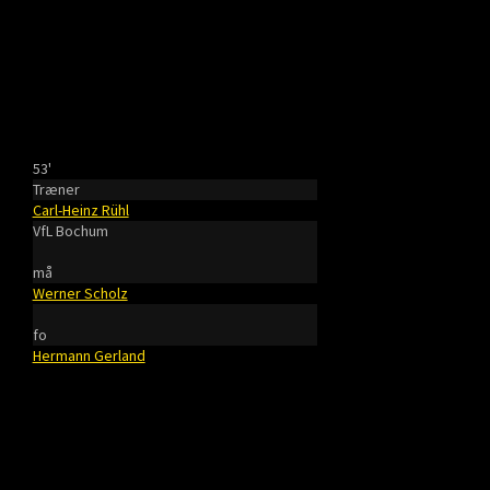
53'
Træner
Carl-Heinz Rühl
VfL Bochum
må
Werner Scholz
fo
Hermann Gerland