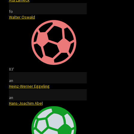
Ata Lameck
fo
Walter Oswald
83'
an
Heinz-Werner Eggeling
an
Hans-Joachim Abel