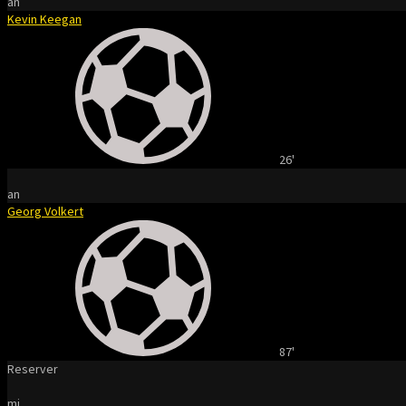
an
Kevin Keegan
26'
an
Georg Volkert
87'
Reserver
mi