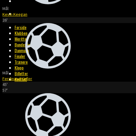
BILLETTER
Mål
KONTAKT
Kevin Keegan
26'
Forside
Klubben
Meritter
Bundesliga
Danmark
Finaler
Trænere
Klopp
Mål
Billetter
Ferdinand Keller
Kontakt
45'
57'