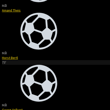
Mål
Amand Theis
Mål
Horst Bertl
73'
Mål
Georg Volkert