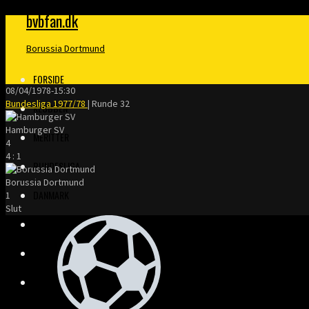
bvbfan.dk
Borussia Dortmund
FORSIDE
08/04/1978
-
15:30
Bundesliga 1977/78
| Runde 32
KLUBBEN
Hamburger SV
MERITTER
4
4
:
1
BUNDESLIGA
Borussia Dortmund
DANMARK
1
Slut
FINALER
TRÆNERE
KLOPP