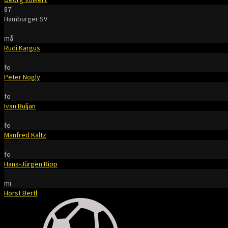
87'
Hamburger SV
må
Rudi Kargus
fo
Peter Nogly
fo
Ivan Buljan
fo
Manfred Kaltz
fo
Hans-Jürgen Ripp
mi
Horst Bertl