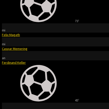
73'
mi
Felix Magath
mi
Caspar Memering
an
Ferdinand Keller
45'