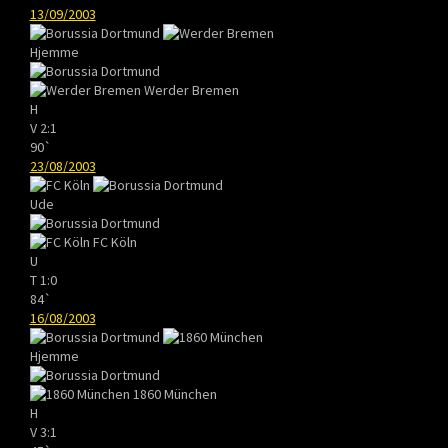
13/09/2003
Hjemme
Werder Bremen
H
V
2:1
90`
23/08/2003
Ude
FC Köln
U
T
1:0
84`
16/08/2003
Hjemme
1860 München
H
V
3:1