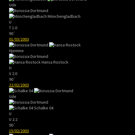
Ude
Mönchengladbach
U
T
1:0
90`
01/03/2003
Hjemme
Hansa Rostock
H
V
2:0
90`
22/02/2003
Ude
Schalke 04
U
U
2:2
90`
15/02/2003