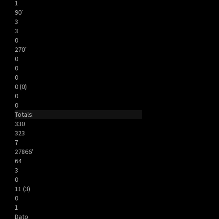
1
90′
3
3
0
270′
0
0
0
0 (0)
0
0
Totals:
330
323
7
27866′
64
3
0
11 (3)
0
1
Dato