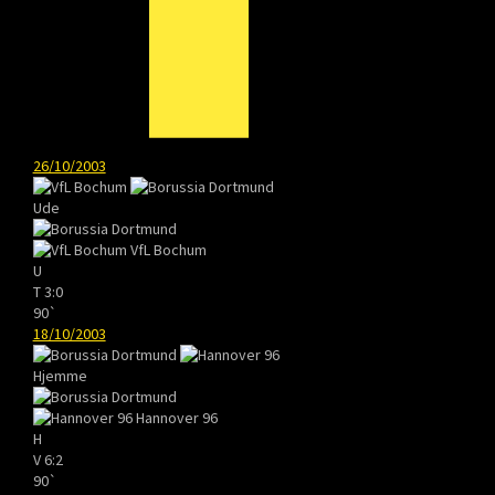
26/10/2003
Ude
VfL Bochum
U
T
3:0
90`
18/10/2003
Hjemme
Hannover 96
H
V
6:2
90`