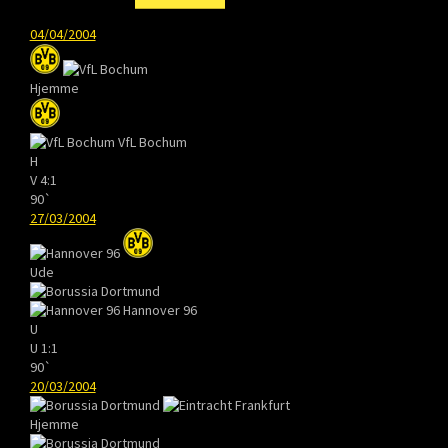
04/04/2004
Hjemme
VfL Bochum
H
V
4:1
90`
27/03/2004
Ude
Hannover 96
U
U
1:1
90`
20/03/2004
Hjemme