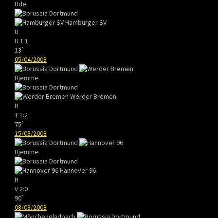
Ude
Hamburger SV
U
U
1:1
13`
05/04/2003
Hjemme
Werder Bremen
H
T
1:2
75`
15/03/2003
Hjemme
Hannover 96
H
V
2:0
90`
08/03/2003