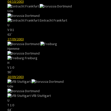
04/10/2003
Ude
Eintracht Frankfurt
U
V
0:1
63`
27/09/2003
Hjemme
Freiburg
H
V
1:0
90`
20/09/2003
Ude
VfB Stuttgart
U
T
1:0
64`