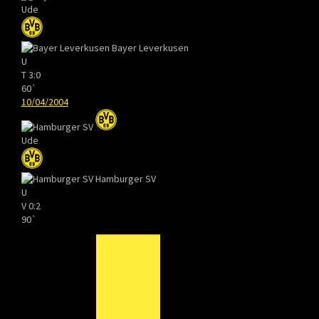
Ude
Bayer Leverkusen
U
T
3:0
60`
10/04/2004
Ude
Hamburger SV
U
V
0:2
90`