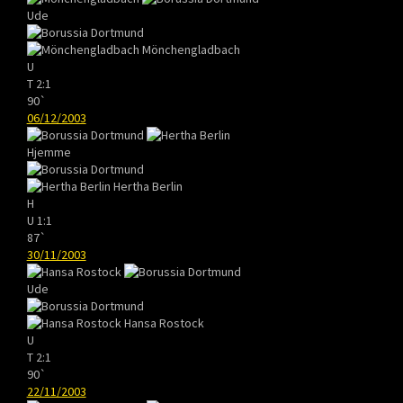
Ude
Mönchengladbach
U
T
2:1
90`
06/12/2003
Hjemme
Hertha Berlin
H
U
1:1
87`
30/11/2003
Ude
Hansa Rostock
U
T
2:1
90`
22/11/2003