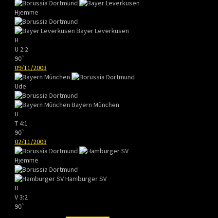
Hjemme
Bayer Leverkusen
H
U
2:2
90`
09/11/2003
Ude
Bayern München
U
T
4:1
90`
02/11/2003
Hjemme
Hamburger SV
H
V
3:2
90`