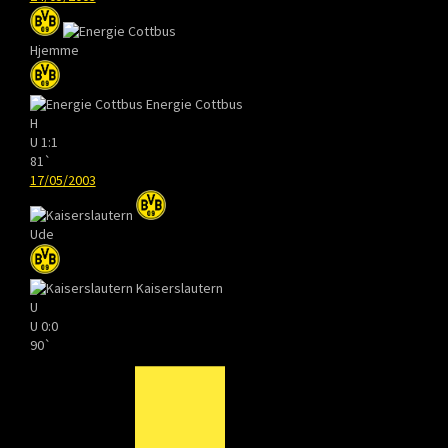
Hjemme
Energie Cottbus
H
U
1:1
81`
17/05/2003
Ude
Kaiserslautern
U
U
0:0
90`