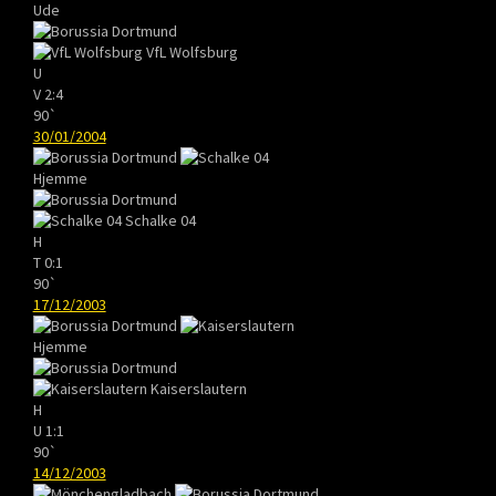
Ude
VfL Wolfsburg
U
V
2:4
90`
30/01/2004
Hjemme
Schalke 04
H
T
0:1
90`
17/12/2003
Hjemme
Kaiserslautern
H
U
1:1
90`
14/12/2003