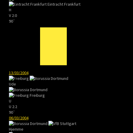
Eintracht Frankfurt
H
V
2:0
90`
13/03/2004
Ude
Freiburg
U
U
2:2
90`
06/03/2004
Hjemme