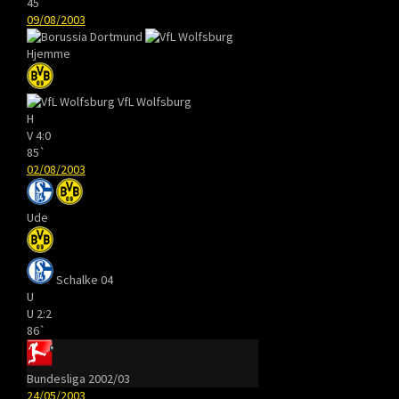
45`
09/08/2003
Hjemme
VfL Wolfsburg
H
V
4:0
85`
02/08/2003
Ude
Schalke 04
U
U
2:2
86`
Bundesliga 2002/03
24/05/2003