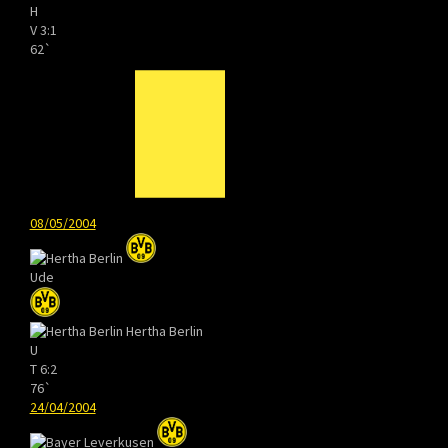
H
V
3:1
62`
08/05/2004
Ude
Hertha Berlin
U
T
6:2
76`
24/04/2004