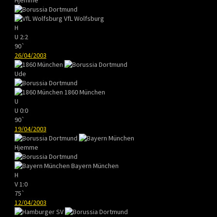
VfL Wolfsburg
H
U
2:2
90`
26/04/2003
Ude
1860 München
U
U
0:0
90`
19/04/2003
Hjemme
Bayern München
H
V
1:0
75`
12/04/2003