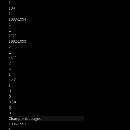
1
194′
1
1993-1994
2
2
172′
1992-1993
2
2
157′
7
6
1
523′
1
0
0
0 (0)
0
0
Champions League
1996-1997
1