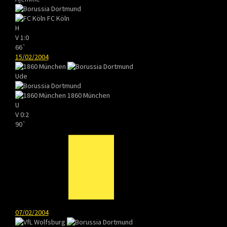
FC Köln
H
V
1:0
66`
15/02/2004
Ude
1860 München
U
V
0:2
90`
07/02/2004