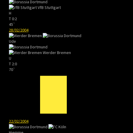
VfB Stuttgart
H
T
0:2
45`
28/02/2004
Ude
Werder Bremen
U
T
2:0
70`
22/02/2004
Hjemme