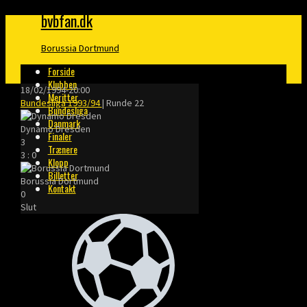
bvbfan.dk
Borussia Dortmund
Forside
Klubben
18/02/1994
-
20:00
Meritter
Bundesliga 1993/94
| Runde 22
Bundesliga
Danmark
Dynamo Dresden
Finaler
3
Trænere
3
:
0
Klopp
Billetter
Borussia Dortmund
Kontakt
0
Slut