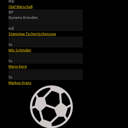
Mål
Olaf Marschall
80'
Dynamo Dresden
må
Stanislaw Tschertschessow
fo
Nils Schmäler
fo
Mario Kern
fo
Markus Kranz