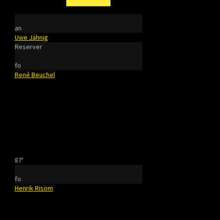
an
Uwe Jähnig
Reserver
fo
René Beuchel
87'
fo
Henrik Risom