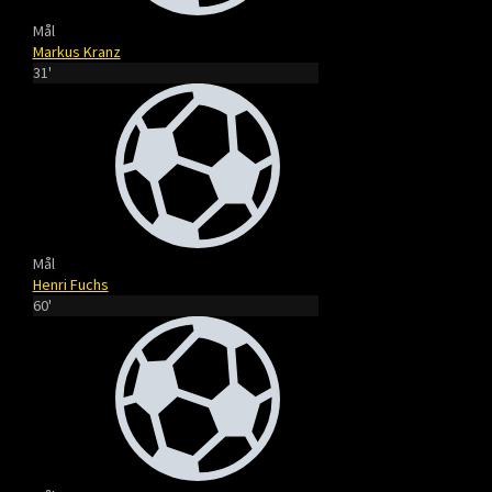
Mål
Markus Kranz
31'
Mål
Henri Fuchs
60'