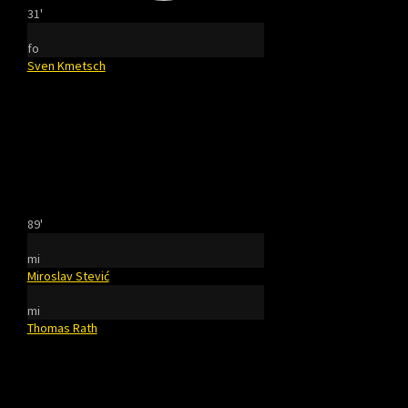
31'
fo
Sven Kmetsch
89'
mi
Miroslav Stević
mi
Thomas Rath