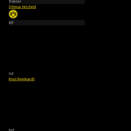
Træner
Ottmar Hitzfeld
69'
Ud
Knut Reinhardt
Ind