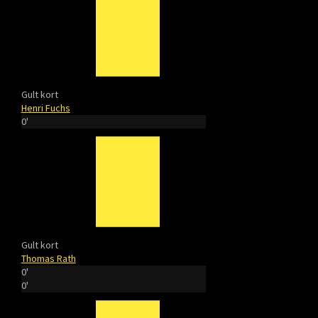
Gult kort
Henri Fuchs
0'
Gult kort
Thomas Rath
0'
0'