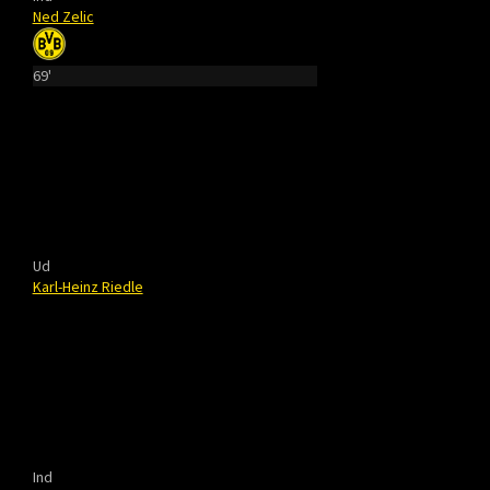
Ned Zelic
69'
Ud
Karl-Heinz Riedle
Ind