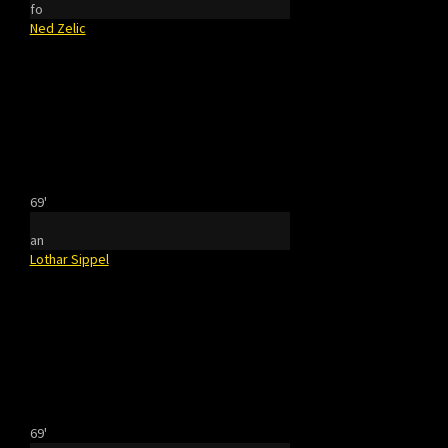
fo
Ned Zelic
69'
an
Lothar Sippel
69'