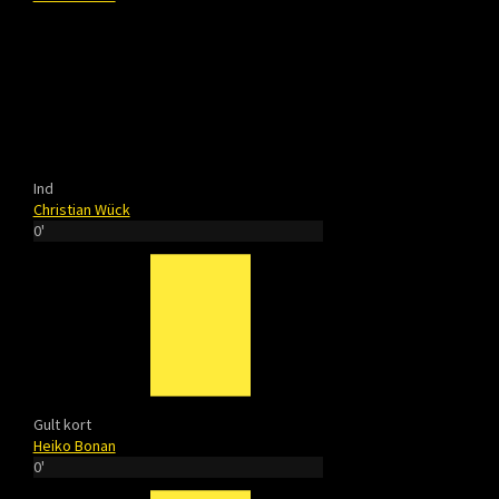
Ind
Christian Wück
0'
Gult kort
Heiko Bonan
0'