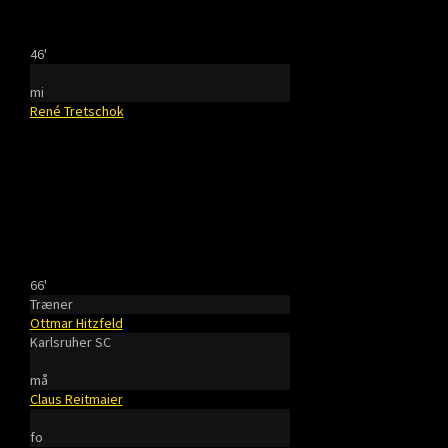
46'
mi
René Tretschok
66'
Træner
Ottmar Hitzfeld
Karlsruher SC
må
Claus Reitmaier
fo