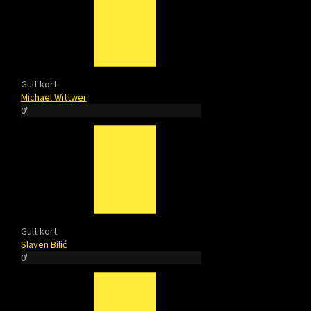
Gult kort
Michael Wittwer
0'
Gult kort
Slaven Bilić
0'