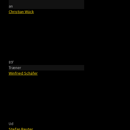
an
Christian Wück
89'
Træner
Winfried Schäfer
Ud
Stefan Reuter