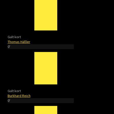
Gult kort
Thomas Häßler
0'
Gult kort
Burkhard Reich
0'