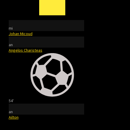
mi
Johan Micoud
an
Angelos Charisteas
54'
an
Ailton