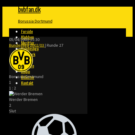
bvbfan.dk
Borussia Dortmund
Forside
Klubben
05/04/2003
-
15:30
Meritter
Bundesliga 2002/03
| Runde 27
Bundesliga
Danmark
Finaler
Trænere
Klopp
Borussia Dortmund
Billetter
1
Kontakt
1
:
2
Werder Bremen
2
Slut