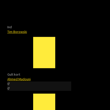
Ind
Tim Borowski
Gult kort
Ahmed Madouni
0'
0'