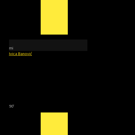
mi
Ivica Banović
90'