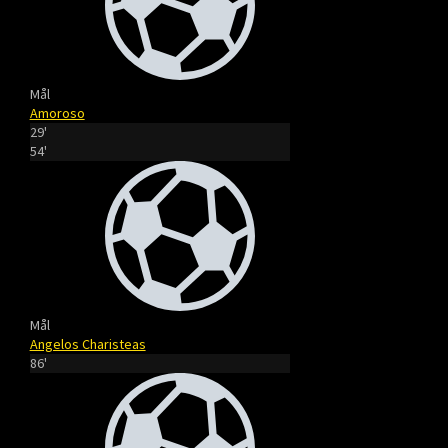
Mål
Amoroso
29'
54'
Mål
Angelos Charisteas
86'