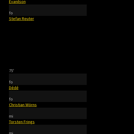
Evanilson
fo
Stefan Reuter
75'
fo
Dédé
fo
Christian Wörns
mi
Torsten Frings
mi