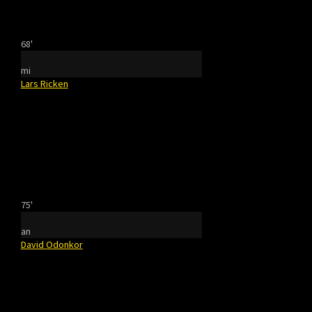
68'
mi
Lars Ricken
75'
an
David Odonkor