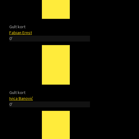
Gult kort
Fabian Ernst
0'
Gult kort
Ivica Banović
0'