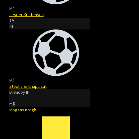
Mål
Jesper Kristensen
19'
61'
Mål
Stéphane Chapuisat
Brøndby IF
må
Mogens Krogh