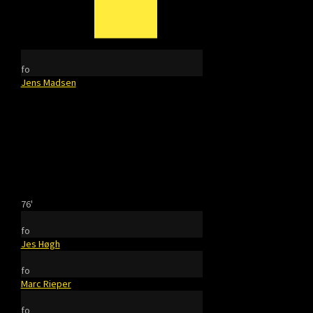
fo
Jens Madsen
76'
fo
Jes Høgh
fo
Marc Rieper
fo