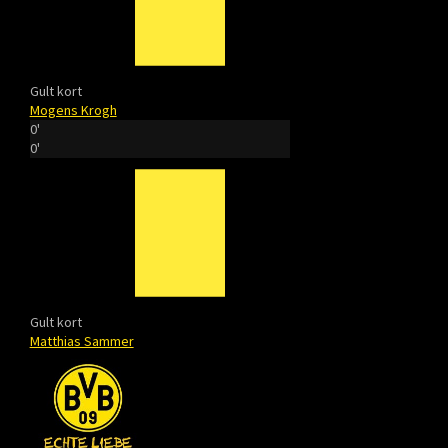
Gult kort
Mogens Krogh
0'
0'
Gult kort
Matthias Sammer