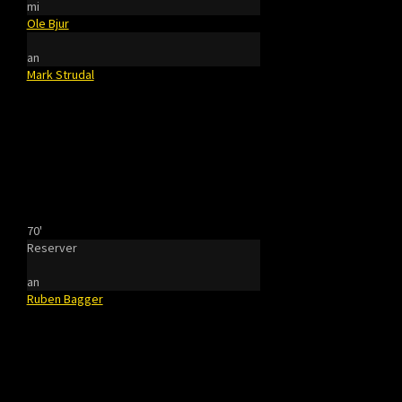
mi
Ole Bjur
an
Mark Strudal
70'
Reserver
an
Ruben Bagger