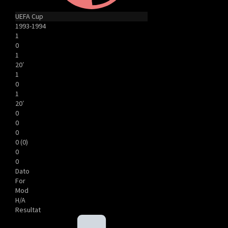
UEFA Cup
1993-1994
1
0
1
20′
1
0
1
20′
0
0
0
0 (0)
0
0
Dato
For
Mod
H/A
Resultat