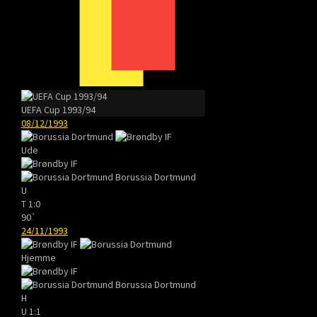
UEFA Cup 1993/94
08/12/1993
Ude
Borussia Dortmund
U
T
1:0
90`
24/11/1993
Hjemme
Borussia Dortmund
H
U
1:1