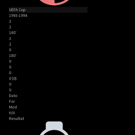
UEFA Cup
1993-1994
2
2
180′
2
2
0
180′
0
0
0
0 (0)
0
0
Dato
For
Mod
H/A
Resultat