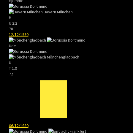
Hjemme
Bayern München
H
U
2:2
78`
12/12/1980
Ude
Mönchengladbach
U
T
1:0
72`
06/12/1980