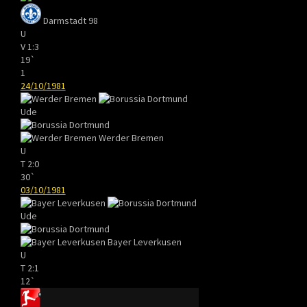
Darmstadt 98
U
V
1:3
19`
1
24/10/1981
Ude
Werder Bremen
U
T
2:0
30`
03/10/1981
Ude
Bayer Leverkusen
U
T
2:1
12`