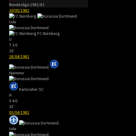
Bundesliga 1981/82
29/05/1982
Ude
FC Nürnberg
U
T
3:0
16`
28/04/1982
Hjemme
Karlsruher SC
H
V
4:0
25`
03/04/1982
Ude