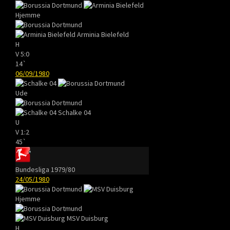
Hjemme
Arminia Bielefeld
H
V
5:0
14`
06/09/1980
Ude
Schalke 04
U
V
1:2
45`
Bundesliga 1979/80
24/05/1980
Hjemme
MSV Duisburg
H