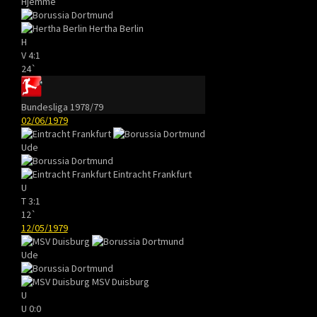
Hjemme
Hertha Berlin
H
V
4:1
24`
Bundesliga 1978/79
02/06/1979
Ude
Eintracht Frankfurt
U
T
3:1
12`
12/05/1979
Ude
MSV Duisburg
U
U
0:0