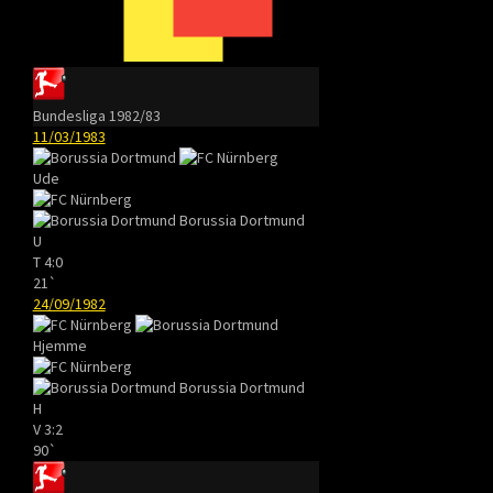
Bundesliga 1982/83
11/03/1983
Ude
Borussia Dortmund
U
T
4:0
21`
24/09/1982
Hjemme
Borussia Dortmund
H
V
3:2
90`