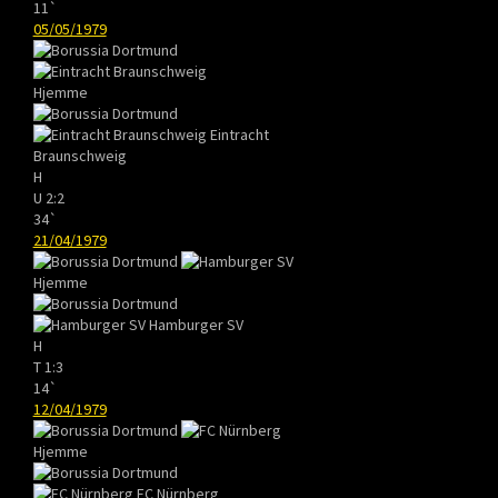
11`
05/05/1979
Hjemme
Eintracht
Braunschweig
H
U
2:2
34`
21/04/1979
Hjemme
Hamburger SV
H
T
1:3
14`
12/04/1979
Hjemme
FC Nürnberg