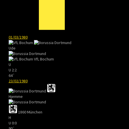
01/03/1980
Ude
VfL Bochum
U
U
2:2
64`
23/02/1980
Hjemme
1860 München
H
U
0:0
90`