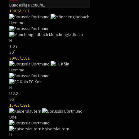
Bundesliga 1980/81
13/06/1981
Hjemme
Mönchengladbach
H
T
0:3
30`
30/05/1981
Hjemme
FC Köln
H
U
2:2
66`
15/05/1981
Ude
Kaiserslautern
U