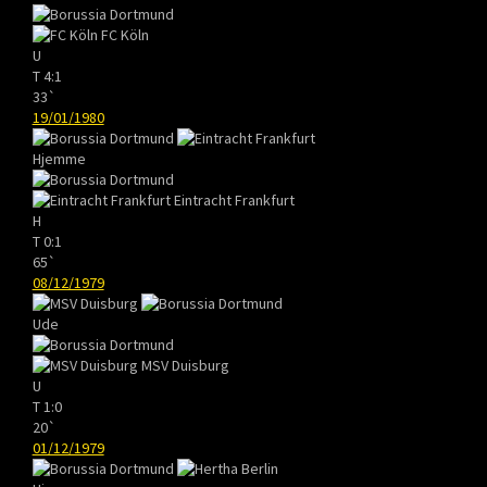
FC Köln
U
T
4:1
33`
19/01/1980
Hjemme
Eintracht Frankfurt
H
T
0:1
65`
08/12/1979
Ude
MSV Duisburg
U
T
1:0
20`
01/12/1979