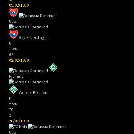
09/02/1980
Ude
Bayer Uerdingen
U
T
3:0
62`
02/02/1980
Hjemme
Werder Bremen
H
V
5:0
76`
2
26/01/1980
Ude