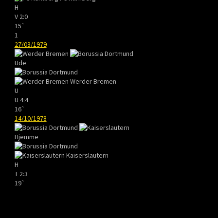
H
V
2:0
15`
1
27/03/1979
Ude
Werder Bremen
U
U
4:4
16`
14/10/1978
Hjemme
Kaiserslautern
H
T
2:3
19`