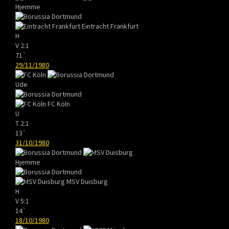
Hjemme
Eintracht Frankfurt
H
V
2:1
71`
29/11/1980
Ude
FC Köln
U
T
2:1
13`
31/10/1980
Hjemme
MSV Duisburg
H
V
5:1
14`
18/10/1980