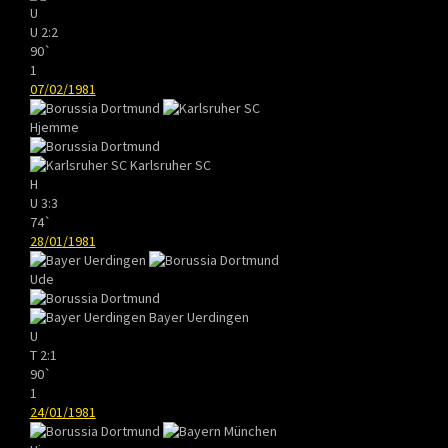
U
U
2:2
90`
1
07/02/1981
Hjemme
Karlsruher SC
H
U
3:3
74`
28/01/1981
Ude
Bayer Uerdingen
U
T
2:1
90`
1
24/01/1981