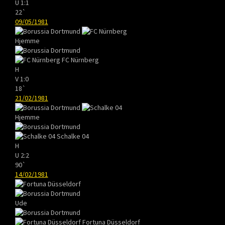
U
1:1
22`
09/05/1981
Hjemme
FC Nürnberg
H
V
1:0
18`
21/02/1981
Hjemme
Schalke 04
H
U
2:2
90`
14/02/1981
Ude
Fortuna Düsseldorf