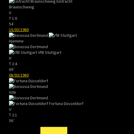
Eintracht
Braunschweig
U
T
1:0
54`
15/03/1980
Hjemme
VfB Stuttgart
H
T
2:4
69`
08/03/1980
Ude
Fortuna Düsseldorf
U
T
2:1
56`