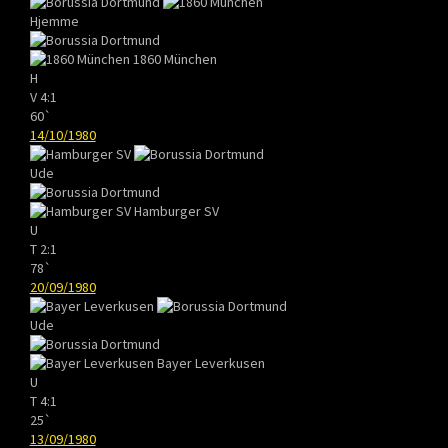
Hjemme
1860 München
H
V
4:1
60`
14/10/1980
Ude
Hamburger SV
U
T
2:1
78`
20/09/1980
Ude
Bayer Leverkusen
U
T
4:1
25`
13/09/1980