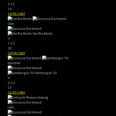
V
3:1
14`
16/05/1980
Ude
Hertha Berlin
U
T
3:2
35`
19/04/1980
Hjemme
Hamburger SV
H
U
2:2
15`
22/03/1980
Ude