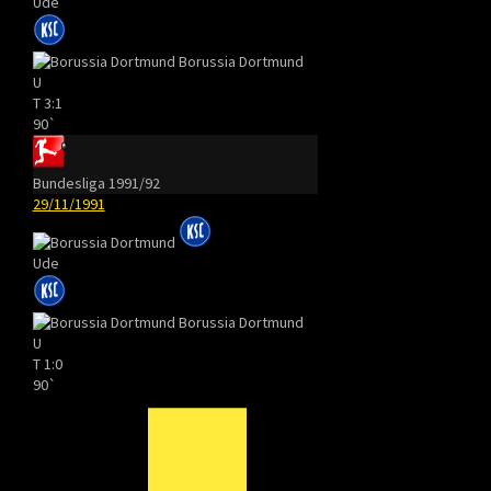
Ude
Borussia Dortmund
U
T
3:1
90`
Bundesliga 1991/92
29/11/1991
Ude
Borussia Dortmund
U
T
1:0
90`