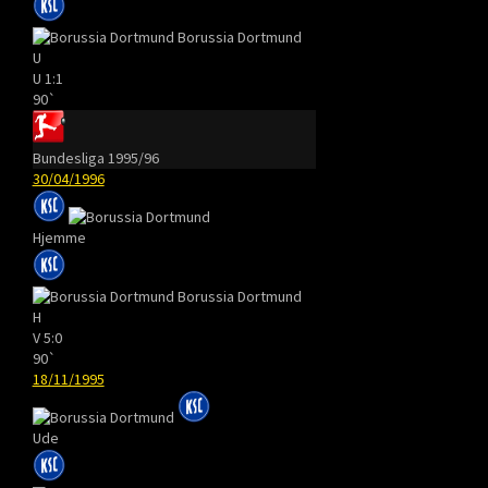
Borussia Dortmund
U
U
1:1
90`
Bundesliga 1995/96
30/04/1996
Hjemme
Borussia Dortmund
H
V
5:0
90`
18/11/1995
Ude