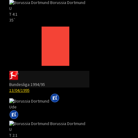
Borussia Dortmund
U
T
4:1
35`
Bundesliga 1994/95
13/04/1995
Ude
Borussia Dortmund
U
T
2:1