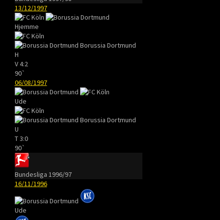
13/12/1997
Hjemme
Borussia Dortmund
H
V
4:2
90`
06/08/1997
Ude
Borussia Dortmund
U
T
3:0
90`
Bundesliga 1996/97
16/11/1996
Ude