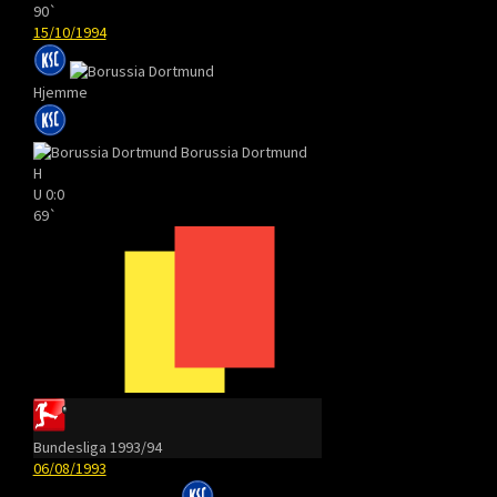
90`
15/10/1994
Hjemme
Borussia Dortmund
H
U
0:0
69`
Bundesliga 1993/94
06/08/1993