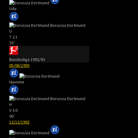
Ude
Borussia Dortmund
U
T
2:1
39`
Bundesliga 1992/93
05/06/1993
Hjemme
Borussia Dortmund
H
V
3:0
90`
12/12/1992