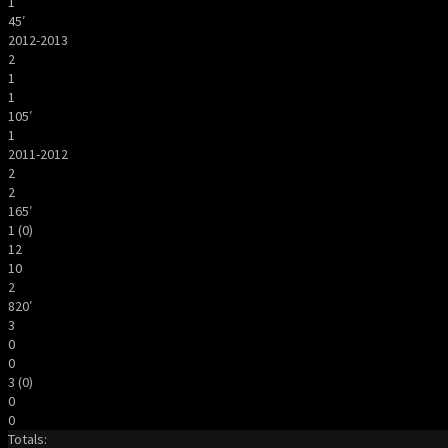
1
45′
2012-2013
2
1
1
105′
1
2011-2012
2
2
165′
1 (0)
12
10
2
820′
3
0
0
3 (0)
0
0
Totals: