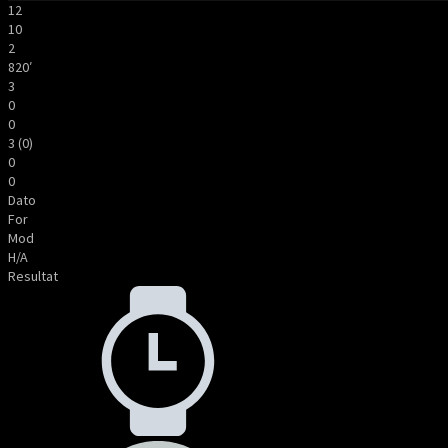
12
10
2
820′
3
0
0
3 (0)
0
0
Dato
For
Mod
H/A
Resultat