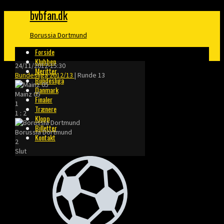
bvbfan.dk
Borussia Dortmund
Forside
Klubben
24/11/2012
-
15:30
Meritter
Bundesliga 2012/13
| Runde 13
Bundesliga
Danmark
Mainz 05
Finaler
1
Trænere
1
:
2
Klopp
Billetter
Borussia Dortmund
Kontakt
2
Slut