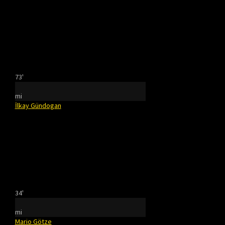
73'
mi
İlkay Gündogan
34'
mi
Mario Götze