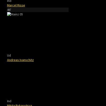
Ind
Marcel Risse
46'
Ud
Andreas Ivanschitz
Ind
Nikita Rukavytsya