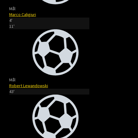
Mål
Marco Caligiuri
4'
11'
Mål
Robert Lewandowski
43'