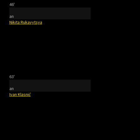
46'
an
Nikita Rukavytsya
63'
an
Ivan Klasnić