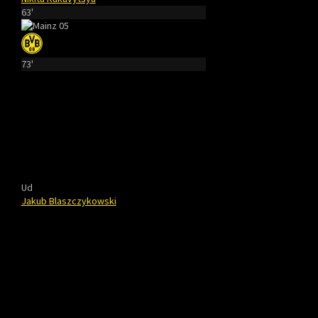
63'
73'
Ud
Jakub Blaszczykowski