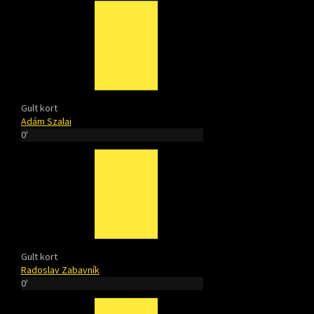
Gult kort
Adám Szalai
0'
Gult kort
Radoslav Zabavník
0'