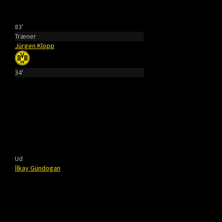
83'
Træner
Jürgen Klopp
34'
Ud
İlkay Gündogan