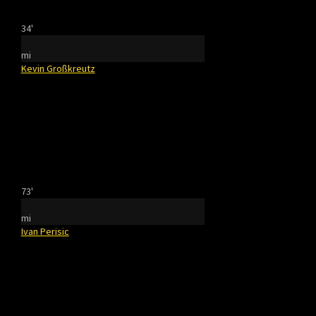
34'
mi
Kevin Großkreutz
73'
mi
Ivan Perisic