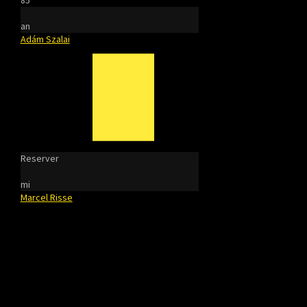
85'
an
Adám Szalai
Reserver
mi
Marcel Risse