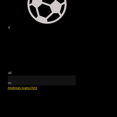
4'
46'
mi
Andreas Ivanschitz