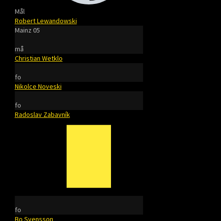
Mål
Robert Lewandowski
Mainz 05
må
Christian Wetklo
fo
Nikolce Noveski
fo
Radoslav Zabavník
fo
Bo Svensson