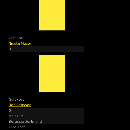
Gult kort
Nicolai Müller
0'
Gult kort
Bo Svensson
0'
Mainz 05
Borussia Dortmund
Gule kort