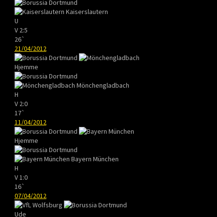
Kaiserslautern
U
V
2:5
26`
21/04/2012
Hjemme
Mönchengladbach
H
V
2:0
17`
11/04/2012
Hjemme
Bayern München
H
V
1:0
16`
07/04/2012
Ude