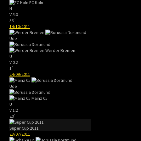
FC Köln
H
V
5:0
33`
14/10/2011
Ude
Werder Bremen
U
V
0:2
1`
24/09/2011
Ude
Mainz 05
U
V
1:2
20`
Super Cup 2011
23/07/2011