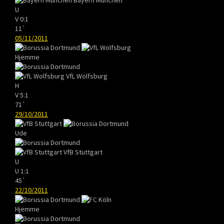
U
V
0:1
11`
05/11/2011
Hjemme
VfL Wolfsburg
H
V
5:1
71`
29/10/2011
Ude
VfB Stuttgart
U
U
1:1
45`
22/10/2011
Hjemme