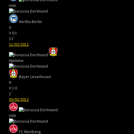
Ude
Hertha Berlin
U
V
0:1
13`
11/02/2012
Hjemme
Bayer Leverkusen
H
V
1:0
1`
03/02/2012
Ude
FC Nürnberg