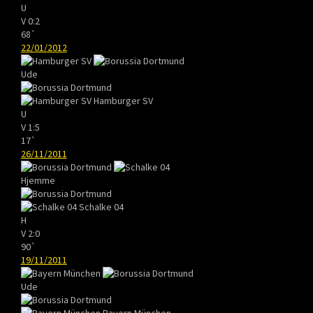
U
V
0:2
68`
22/01/2012
Ude
Hamburger SV
U
V
1:5
17`
26/11/2011
Hjemme
Schalke 04
H
V
2:0
90`
19/11/2011
Ude
Bayern München