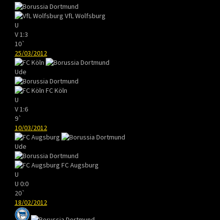
VfL Wolfsburg
U
V
1:3
10`
25/03/2012
Ude
FC Köln
U
V
1:6
9`
10/03/2012
Ude
FC Augsburg
U
U
0:0
20`
18/02/2012