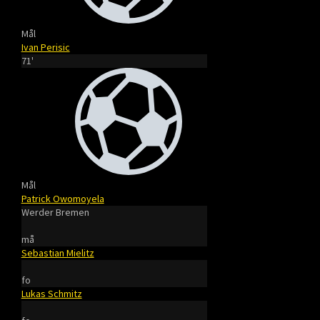
Mål
Ivan Perisic
71'
Mål
Patrick Owomoyela
Werder Bremen
må
Sebastian Mielitz
fo
Lukas Schmitz