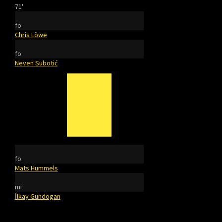
71'
fo
Chris Löwe
fo
Neven Subotić
fo
Mats Hummels
mi
İlkay Gündogan