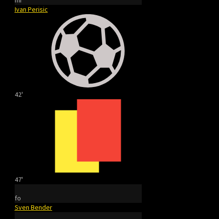
mi
Ivan Perisic
42'
47'
fo
Sven Bender