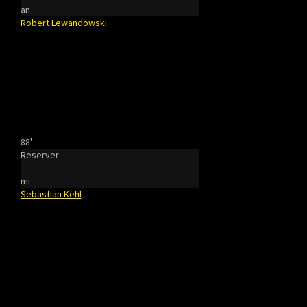
an
Robert Lewandowski
88'
Reserver
mi
Sebastian Kehl