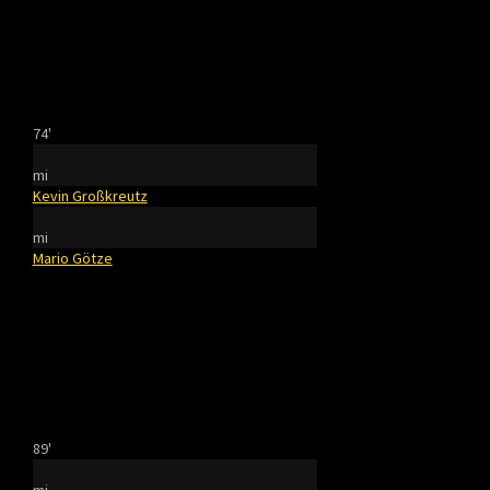
74'
mi
Kevin Großkreutz
mi
Mario Götze
89'