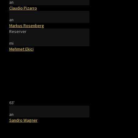
an
Claudio Pizarro
an
Markus Rosenberg
Reserver
mi
Mehmet Ekici
63'
an
Sandro Wagner