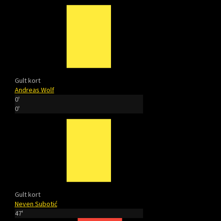
Gult kort
Andreas Wolf
0'
0'
Gult kort
Neven Subotić
47'