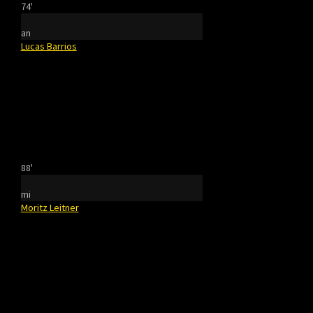
74'
an
Lucas Barrios
88'
mi
Moritz Leitner