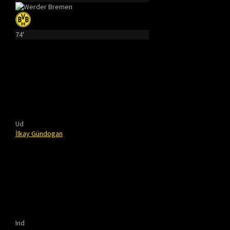
74'
Ud
İlkay Gündogan
Ind