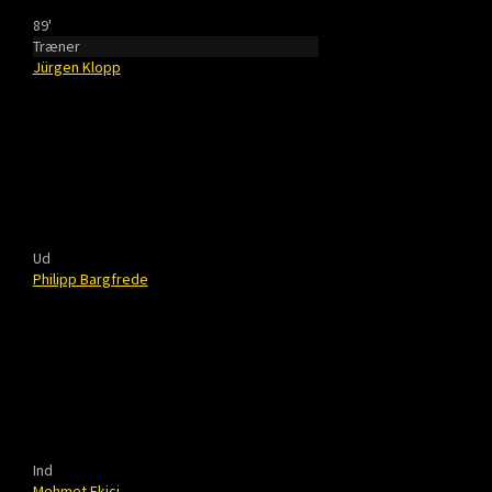
89'
Træner
Jürgen Klopp
Ud
Philipp Bargfrede
Ind
Mehmet Ekici