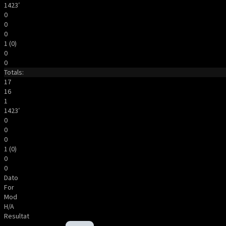
1423′
0
0
0
1 (0)
0
0
Totals:
17
16
1
1423′
0
0
0
1 (0)
0
0
Dato
For
Mod
H/A
Resultat