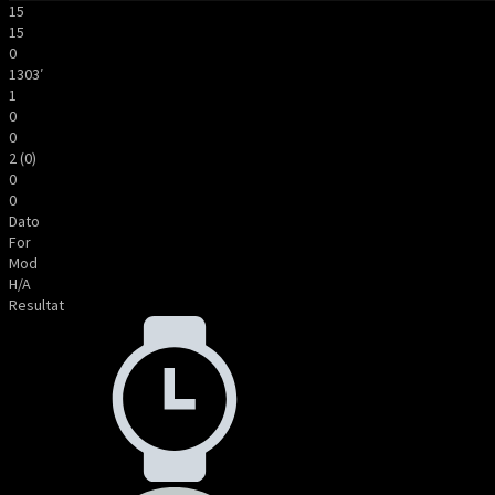
15
15
0
1303′
1
0
0
2 (0)
0
0
Dato
For
Mod
H/A
Resultat