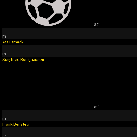
82'
mi
Ata Lameck
mi
Siegfried Bönighausen
80'
mi
Frank Benatelli
an