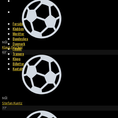
BILLETTER
KONTAKT
Forside
Klubben
Meritter
Bundesliga
Mål
Danmark
Klaus Fischer
Finaler
63'
Trænere
Klopp
Billetter
Kontakt
Mål
Stefan Kuntz
77'