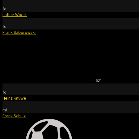
fo
Lothar Woelk
fo
Frank Saborowski
62'
fo
Heinz Knüwe
mi
Frank Schulz