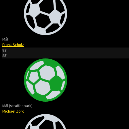
Mål
Frank Schulz
82'
85'
Mål (straffespark)
Michael Zorc