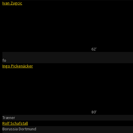
Ivan Zugcic
62'
fo
Ingo Pickenäcker
80'
Træner
Rolf Schafstall
Borussia Dortmund