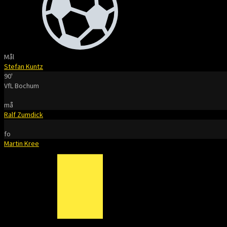
Mål
Stefan Kuntz
90'
VfL Bochum
må
Ralf Zumdick
fo
Martin Kree