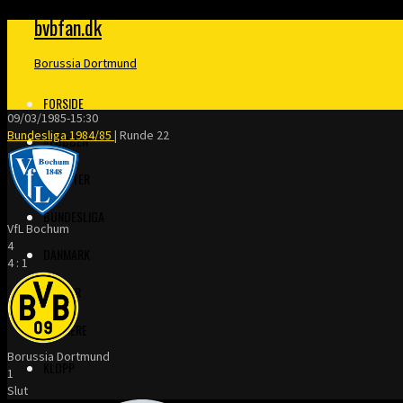
bvbfan.dk
Borussia Dortmund
FORSIDE
09/03/1985
-
15:30
Bundesliga 1984/85
| Runde 22
KLUBBEN
MERITTER
BUNDESLIGA
VfL Bochum
4
DANMARK
4
:
1
FINALER
TRÆNERE
Borussia Dortmund
KLOPP
1
Slut