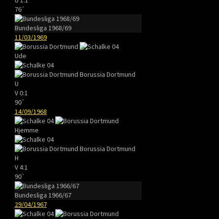
76`
Bundesliga 1968/69
11/03/1969
Ude
Borussia Dortmund
U
V
0:1
90`
14/09/1968
Hjemme
Borussia Dortmund
H
V
4:1
90`
Bundesliga 1966/67
29/04/1967