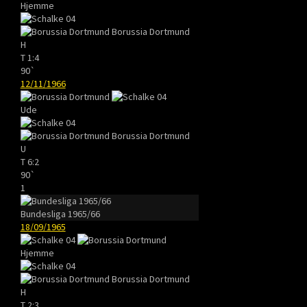
Hjemme
Borussia Dortmund
H
T
1:4
90`
12/11/1966
Ude
Borussia Dortmund
U
T
6:2
90`
1
Bundesliga 1965/66
18/09/1965
Hjemme
Borussia Dortmund
H
T
2:3