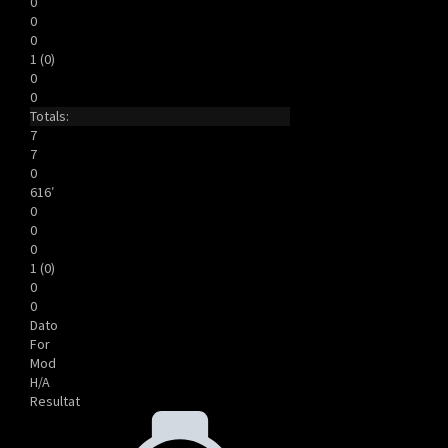
0
0
0
1 (0)
0
0
Totals:
7
7
0
616′
0
0
0
1 (0)
0
0
Dato
For
Mod
H/A
Resultat