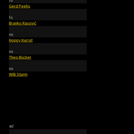
fo
Gerd Peehs
fo
Branko Rasović
mi
Hoppy Kurrat
mi
Theo Bücker
mi
Willi Sturm
46'