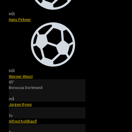
Mål
Hans Pirkner
Mål
Werner Weist
65'
Borussia Dortmund
må
Jürgen Rynio
fo
Alfred Kohlhäufl