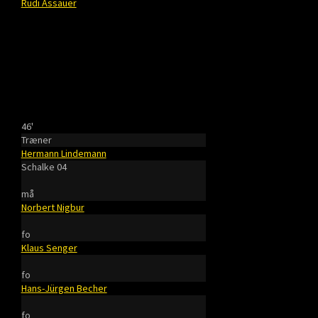
Rudi Assauer
46'
Træner
Hermann Lindemann
Schalke 04
må
Norbert Nigbur
fo
Klaus Senger
fo
Hans-Jürgen Becher
fo