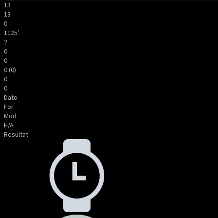
13
13
0
1125′
2
0
0
0 (0)
0
0
Dato
For
Mod
H/A
Resultat