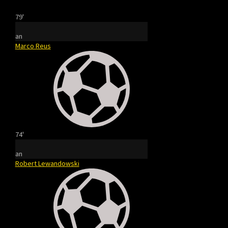
79'
an
Marco Reus
74'
an
Robert Lewandowski