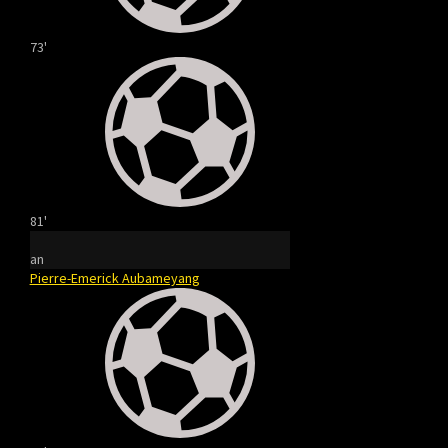
73'
81'
an
Pierre-Emerick Aubameyang