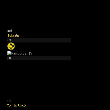
Ind
Sokratis
63'
68'
Ud
Tomás Rincón