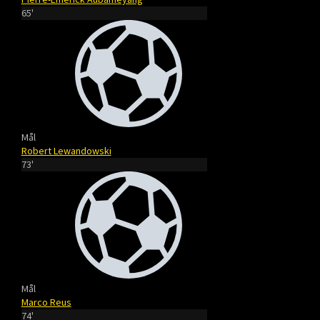
65'
Mål
Robert Lewandowski
73'
Mål
Marco Reus
74'