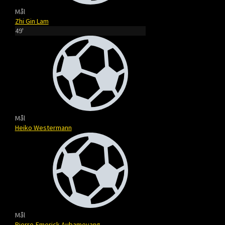
Mål
Zhi Gin Lam
49'
Mål
Heiko Westermann
Mål
Pierre-Emerick Aubameyang