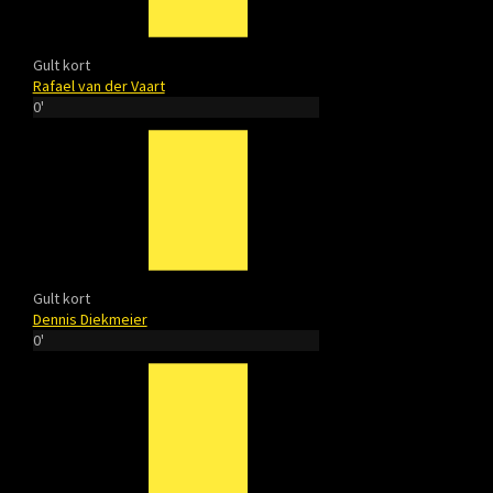
Gult kort
Rafael van der Vaart
0'
Gult kort
Dennis Diekmeier
0'