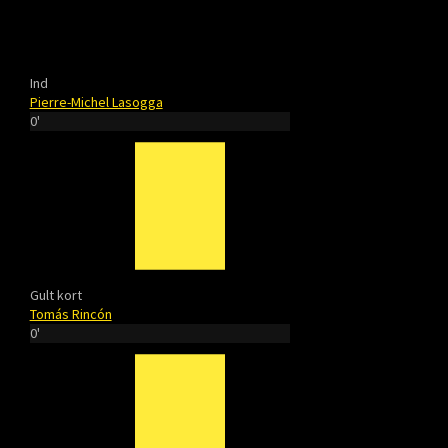
Ind
Pierre-Michel Lasogga
0'
Gult kort
Tomás Rincón
0'