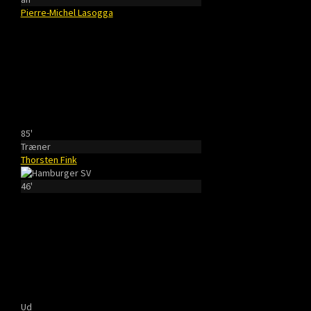
Pierre-Michel Lasogga
85'
Træner
Thorsten Fink
46'
Ud