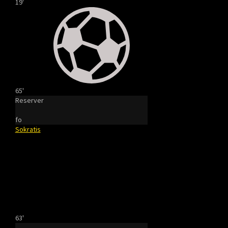
19'
65'
Reserver
fo
Sokratis
63'