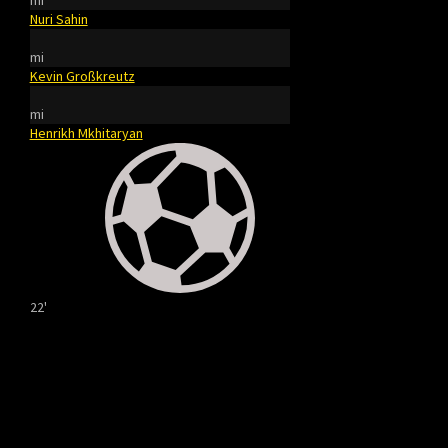
mi
Nuri Sahin
mi
Kevin Großkreutz
mi
Henrikh Mkhitaryan
22'