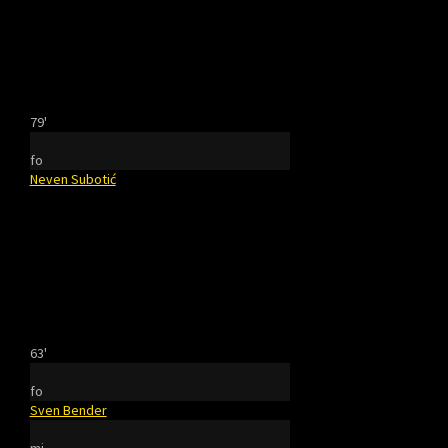
79'
fo
Neven Subotić
63'
fo
Sven Bender