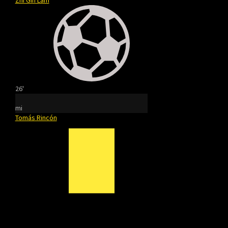
Zhi Gin Lam
26'
mi
Tomás Rincón