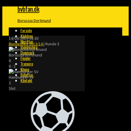
bvbfan.dk
Borussia Dortmund
Forside
Klubben
14/09/2013
-
18:30
Meritter
Bundesliga 2013/14
| Runde 5
Bundesliga
Danmark
Borussia Dortmund
Finaler
6
Trænere
6
:
2
Klopp
Billetter
Hamburger SV
Kontakt
2
Slut