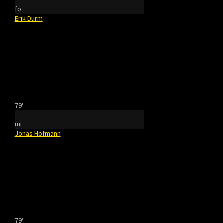
fo
Erik Durm
79'
mi
Jonas Hofmann
79'