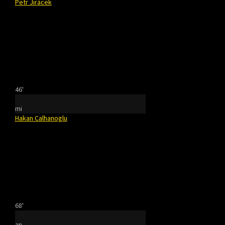
Petr Jirácek
46'
mi
Hakan Calhanoglu
68'
an