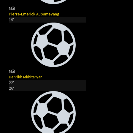
Mål
Pierre-Emerick Aubameyang
19'
Mål
Henrikh Mkhitaryan
22'
26'