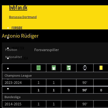
bvbfan.dk
Borussia Dortmund
FORSIDE
Antonio Rüdiger
KLUBBEN
MERITTER
Forsvarsspiller
Position
Nationalitet
BUNDESLIGA
DANMARK
Champions League
FINALER
2023-2024
1
1
90′
TRÆNERE
1
1
0
90′
0
Bundesliga
KLOPP
2014-2015
1
1
90′