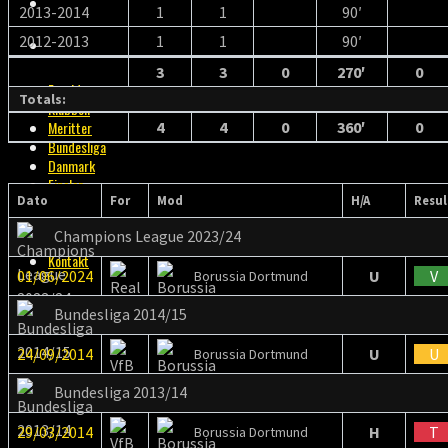
BILLETTER
2013-2014
1
1
90′
2012-2013
1
1
90′
KONTAKT
3
3
0
270′
0
Forside
Totals:
Klubben
4
4
0
360′
0
Meritter
Bundesliga
Danmark
Finaler
Dato
For
Mod
H/A
Resul
Trænere
Klopp
Champions League 2023/24
Billetter
Kontakt
01/06/2024
U
V
Borussia Dortmund
Bundesliga 2014/15
24/09/2014
U
U
Borussia Dortmund
Bundesliga 2013/14
29/03/2014
H
T
Borussia Dortmund