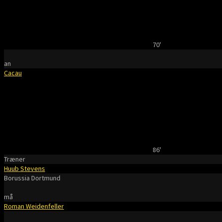
70'
an
Cacau
86'
Træner
Huub Stevens
Borussia Dortmund
må
Roman Weidenfeller