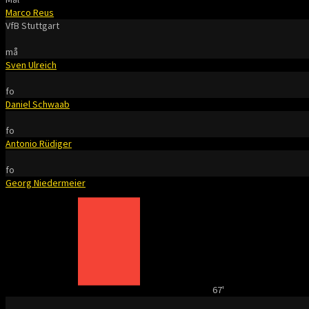
Marco Reus
VfB Stuttgart
må
Sven Ulreich
fo
Daniel Schwaab
fo
Antonio Rüdiger
fo
Georg Niedermeier
67'