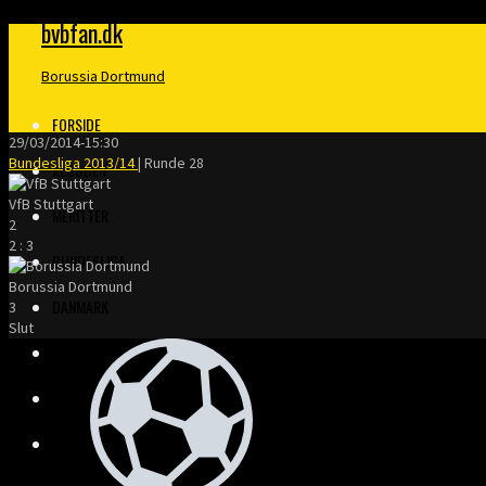
bvbfan.dk
Borussia Dortmund
FORSIDE
29/03/2014
-
15:30
Bundesliga 2013/14
| Runde 28
KLUBBEN
VfB Stuttgart
MERITTER
2
2
:
3
BUNDESLIGA
Borussia Dortmund
DANMARK
3
Slut
FINALER
TRÆNERE
KLOPP