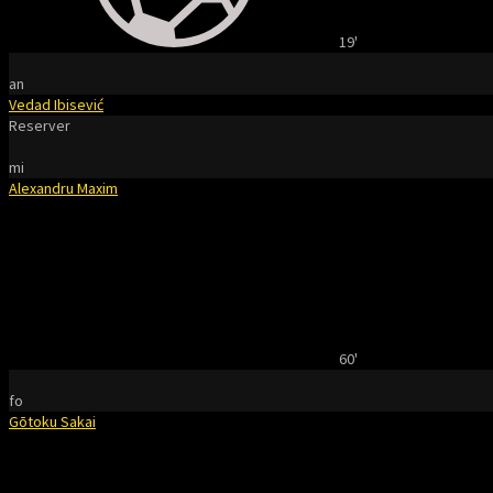
19'
an
Vedad Ibisević
Reserver
mi
Alexandru Maxim
60'
fo
Gōtoku Sakai