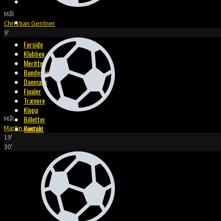
BILLETTER
Mål
KONTAKT
Christian Gentner
9'
Forside
Klubben
Meritter
Bundesliga
Danmark
Finaler
Trænere
Klopp
Mål
Billetter
Martin Harnik
Kontakt
19'
30'