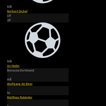
Mål
Norbert Dickel
19'
28'
Mål
Ari Hjelm
Borussia Dortmund
må
Wolfgang de Beer
fo
Matthias Ruländer