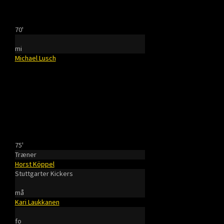
70'
mi
Michael Lusch
75'
Træner
Horst Köppel
Stuttgarter Kickers
må
Kari Laukkanen
fo