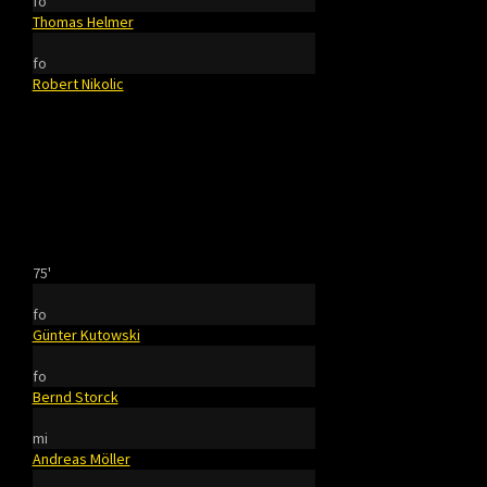
fo
Thomas Helmer
fo
Robert Nikolic
75'
fo
Günter Kutowski
fo
Bernd Storck
mi
Andreas Möller