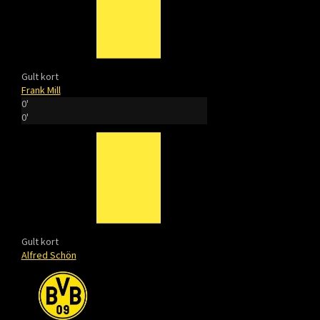
Gult kort
Frank Mill
0'
0'
Gult kort
Alfred Schön