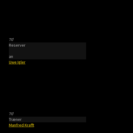
70'
Reserver
an
Uwe Igler
70'
Træner
Manfred Krafft