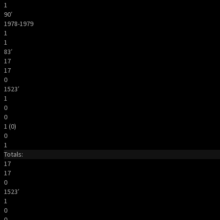
1
90′
1978-1979
1
1
83′
17
17
0
1523′
1
0
0
1 (0)
0
1
Totals:
17
17
0
1523′
1
0
0