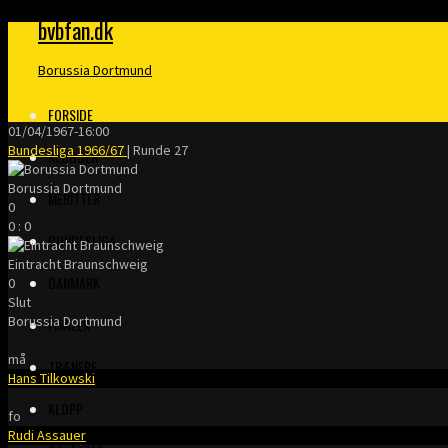
bvbfan.dk
Borussia Dortmund
FORSIDE
01/04/1967
-
16:00
Bundesliga 1966/67
| Runde 27
KLUBBEN
Borussia Dortmund
MERITTER
0
0
:
0
BUNDESLIGA
Eintracht Braunschweig
DANMARK
0
Slut
Borussia Dortmund
FINALER
må
TRÆNERE
Hans Tilkowski
KLOPP
fo
Rudi Assauer