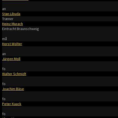
an
Stan Libuda
Træner
Heinz Murach
Eintracht Braunschweig
må
Horst Wolter
an
Jürgen Moll
fo
Walter Schmidt
fo
Joachim Bäse
fo
Peter Kaack
fo