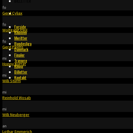
BILLETTER
fo
KONTAKT
Gerd Cyliax
fo
Forside
Wolfgang Paul
Klubben
Meritter
fo
Bundesliga
Gerd Peehs
Danmark
Finaler
mi
Trænere
Hoppy Kurrat
Klopp
Billetter
mi
Kontakt
Willi Sturm
mi
Reinhold Wosab
mi
Willi Neuberger
an
Lothar Emmerich