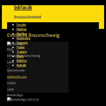
bvbfan.dk
Borussia Dortmund
Forside
Klubben
Meritter
Eintracht Braunschweig
Bundesliga
Danmark
Finaler
Klub
Trænere
Eintracht Braunschweig
Klopp
Billetter
Land
Kontakt
Hjemmeside
eintracht.com
Stiftet
1895
Bundesliga