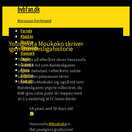
bvbfan.dk
Borussia Dortmund
Forside
Klubben
Meritter
Youssoufa Moukoko skriver
Bundesliga
igen Bundesligahistorie
Danmark
Finaler
Tidligere på efteråret skrev Youssoufa
Trænere
Moukoko ind som Bundesligaens
Klopp
yngste debutant. I efterårets sidste
Billetter
kamp inden julepausen skrev
Kontakt
Youssoufa Moukoko sig også ind som
Bundesligaens yngste målscorer, da
BVB igen satte point til i toppen med
et 2-1-nederlag til FC Union Berlin.
16 years and 28 days old
Youssoufa
#Moukoko
is
the youngest goalscorer