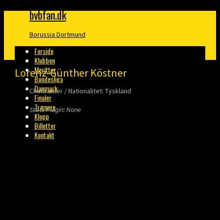
bvbfan.dk
Borussia Dortmund
Forside
Klubben
Meritter
Lorenz-Günther Köstner
Bundesliga
Danmark
Cheftræner / Nationalitet: Tyskland
Finaler
Trænere
Stats Plugin: None
Klopp
Billetter
Kontakt