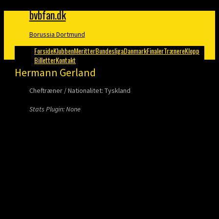
bvbfan.dk
Borussia Dortmund
Forside
Klubben
Meritter
Bundesliga
Danmark
Finaler
Trænere
Klopp
Billetter
Kontakt
Hermann Gerland
Cheftræner / Nationalitet: Tyskland
Stats Plugin: None