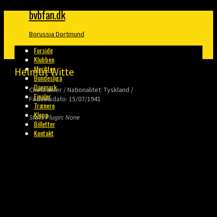
bvbfan.dk
Borussia Dortmund
Forside
Klubben
Meritter
Helmut Witte
Bundesliga
Danmark
Cheftræner / Nationalitet: Tyskland /
Finaler
Fødselsdato: 15/07/1941
Trænere
Klopp
Stats Plugin: None
Billetter
Kontakt