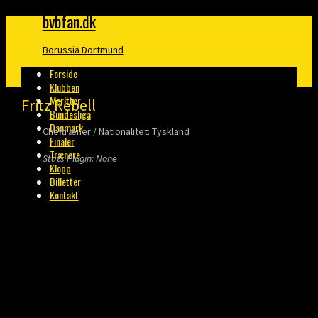
bvbfan.dk
Borussia Dortmund
Forside
Klubben
Meritter
Fritz Rebell
Bundesliga
Danmark
Cheftræner / Nationalitet: Tyskland
Finaler
Trænere
Stats Plugin: None
Klopp
Billetter
Kontakt