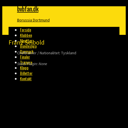
bvbfan.dk
Borussia Dortmund
Forside
Klubben
Meritter
Franz Seibold
Bundesliga
Danmark
Cheftræner / Nationalitet: Tyskland
Finaler
Trænere
Stats Plugin: None
Klopp
Billetter
Kontakt