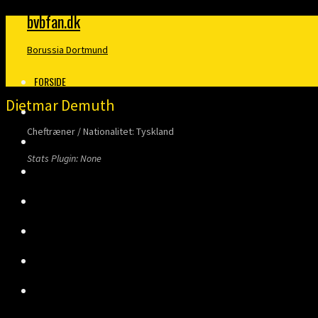
bvbfan.dk
Borussia Dortmund
FORSIDE
Dietmar Demuth
KLUBBEN
Cheftræner / Nationalitet: Tyskland
MERITTER
Stats Plugin: None
BUNDESLIGA
DANMARK
FINALER
TRÆNERE
KLOPP