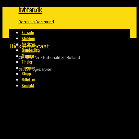
bvbfan.dk
Borussia Dortmund
Forside
Klubben
Meritter
Dick Advocaat
Bundesliga
Danmark
Cheftræner / Nationalitet: Holland
Finaler
Trænere
Stats Plugin: None
Klopp
Billetter
Kontakt