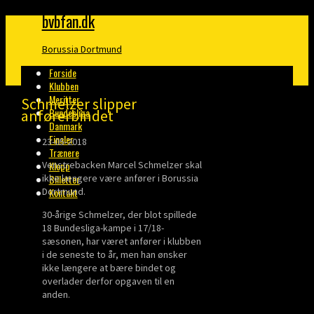
bvbfan.dk
Borussia Dortmund
Forside
Klubben
Meritter
Schmelzer slipper
Bundesliga
anførerbindet
Danmark
Finaler
23-05-2018
Trænere
Venstrebacken Marcel Schmelzer skal
Klopp
ikke længere være anfører i Borussia
Billetter
Dortmund.
Kontakt
30-årige Schmelzer, der blot spillede
18 Bundesliga-kampe i 17/18-
sæsonen, har været anfører i klubben
i de seneste to år, men han ønsker
ikke længere at bære bindet og
overlader derfor opgaven til en
anden.