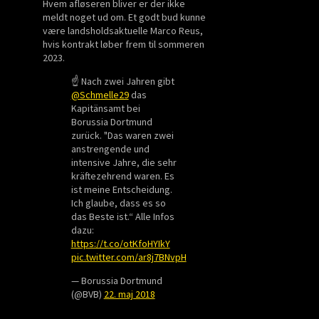
Hvem afløseren bliver er der ikke
meldt noget ud om. Et godt bud kunne
være landsholdsaktuelle Marco Reus,
hvis kontrakt løber frem til sommeren
2023.
☝️ Nach zwei Jahren gibt
@Schmelle29
das
Kapitänsamt bei
Borussia Dortmund
zurück. "Das waren zwei
anstrengende und
intensive Jahre, die sehr
kräftezehrend waren. Es
ist meine Entscheidung.
Ich glaube, dass es so
das Beste ist.“ Alle Infos
dazu:
https://t.co/otKfoHYIkY
pic.twitter.com/ar8j7BNvpH
— Borussia Dortmund
(@BVB)
22. maj 2018