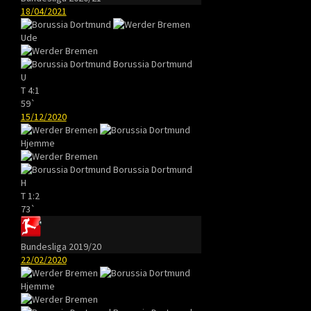
18/04/2021
Ude
Borussia Dortmund
U
T
4:1
59`
15/12/2020
Hjemme
Borussia Dortmund
H
T
1:2
73`
Bundesliga 2019/20
22/02/2020
Hjemme