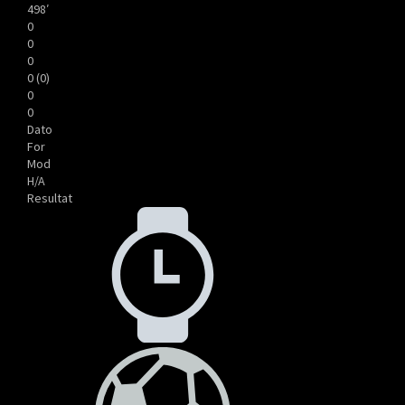
498′
0
0
0
0 (0)
0
0
Dato
For
Mod
H/A
Resultat