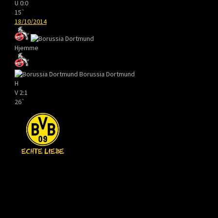
U
0:0
15`
18/10/2014
Hjemme
Borussia Dortmund
H
V
2:1
26`