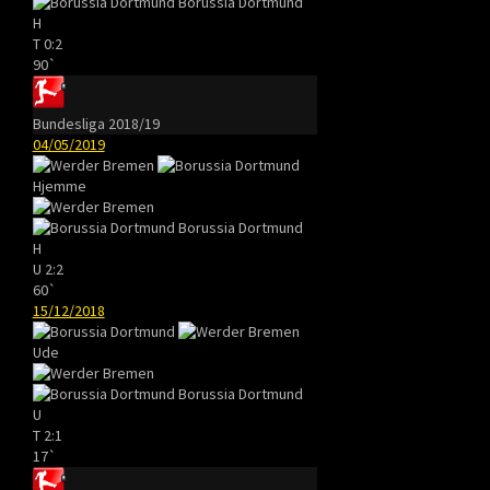
Borussia Dortmund
H
T
0:2
90`
Bundesliga 2018/19
04/05/2019
Hjemme
Borussia Dortmund
H
U
2:2
60`
15/12/2018
Ude
Borussia Dortmund
U
T
2:1
17`