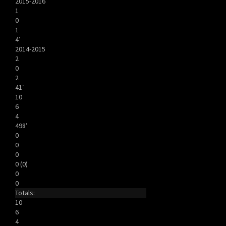
2015-2016
1
0
1
4′
2014-2015
2
0
2
41′
10
6
4
498′
0
0
0
0 (0)
0
0
Totals:
10
6
4