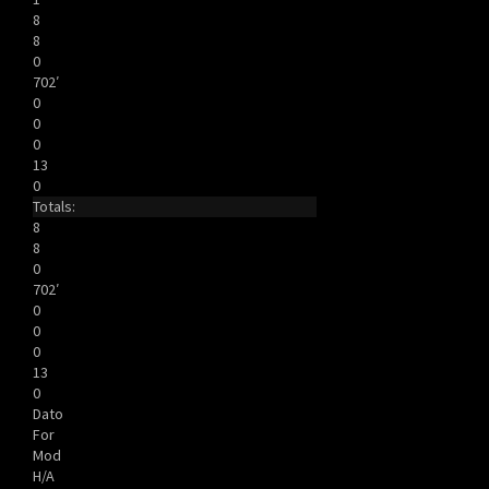
8
8
0
702′
0
0
0
13
0
Totals:
8
8
0
702′
0
0
0
13
0
Dato
For
Mod
H/A