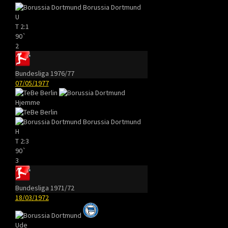
Borussia Dortmund
U
T
2:1
90`
2
Bundesliga 1976/77
07/05/1977
Hjemme
Borussia Dortmund
H
T
2:3
90`
3
Bundesliga 1971/72
18/03/1972
Ude