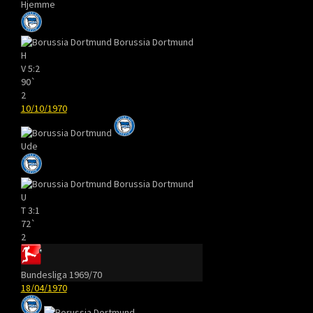
Hjemme
Borussia Dortmund
H
V
5:2
90`
2
10/10/1970
Ude
Borussia Dortmund
U
T
3:1
72`
2
Bundesliga 1969/70
18/04/1970