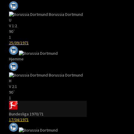
Borussia Dortmund
U
V
1:2
90`
1
25/09/1971
Hjemme
Borussia Dortmund
H
V
2:1
90`
1
Bundesliga 1970/71
17/04/1971