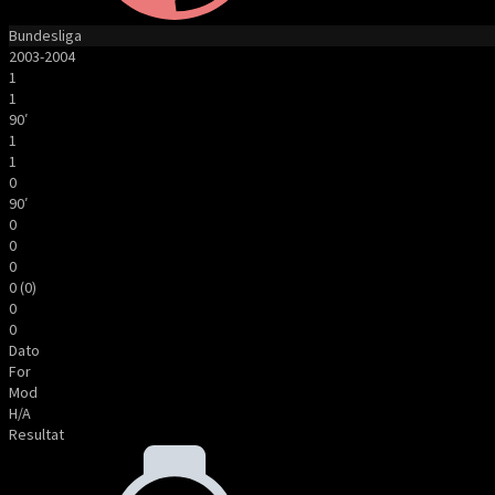
Bundesliga
2003-2004
1
1
90′
1
1
0
90′
0
0
0
0 (0)
0
0
Dato
For
Mod
H/A
Resultat