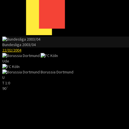
Bundesliga 2003/04
22/02/2004
Ude
Borussia Dortmund
U
T
1:0
90`