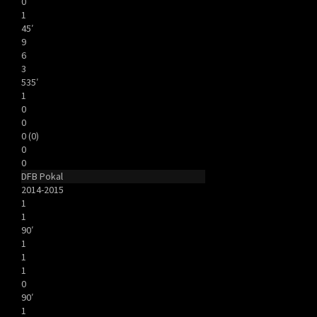
0
1
45′
9
6
3
535′
1
0
0
0 (0)
0
0
DFB Pokal
2014-2015
1
1
90′
1
1
1
0
90′
1