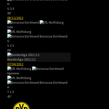
H
U
3:3
90`
08/12/2012
Ude
Borussia Dortmund
U
V
2:3
86`
Bundesliga 2011/12
07/04/2012
Hjemme
Borussia Dortmund
H
T
1:3
45`