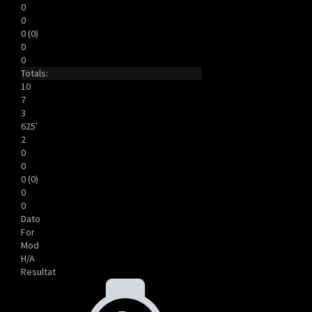
0
0
0 (0)
0
0
Totals:
10
7
3
625′
2
0
0
0 (0)
0
0
Dato
For
Mod
H/A
Resultat