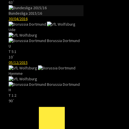
63`
Bundesliga 2015/16
30/04/2016
Ude
Borussia Dortmund
U
T
5:1
10`
05/12/2015
Hjemme
Borussia Dortmund
H
T
1:2
90`