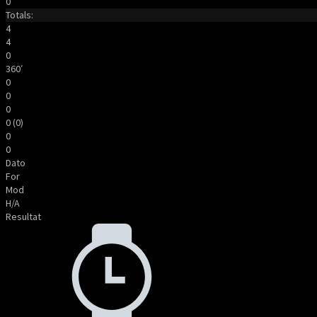
0
Totals:
4
4
0
360′
0
0
0
0 (0)
0
0
Dato
For
Mod
H/A
Resultat