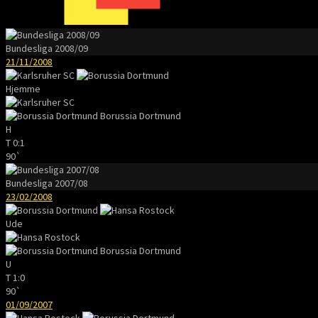
Bundesliga 2008/09
21/11/2008
Hjemme
Borussia Dortmund
H
T
0:1
90`
Bundesliga 2007/08
23/02/2008
Ude
Borussia Dortmund
U
T
1:0
90`
01/09/2007