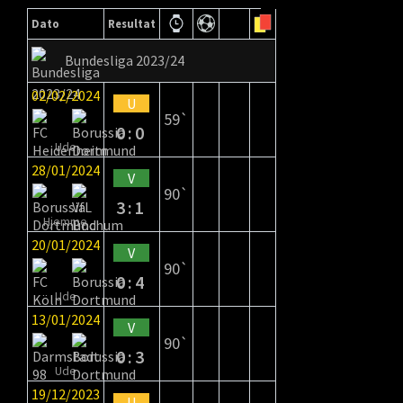
Dato
Resultat
Bundesliga 2023/24
02/02/2024
U
59`
0:0
Ude
28/01/2024
V
90`
3:1
Hjemme
20/01/2024
V
90`
0:4
Ude
13/01/2024
V
90`
0:3
Ude
19/12/2023
U