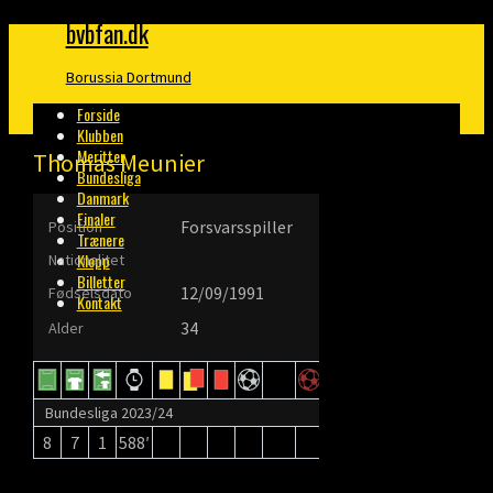
bvbfan.dk
Borussia Dortmund
Forside
Klubben
Meritter
Thomas Meunier
Bundesliga
Danmark
Finaler
Forsvarsspiller
Position
Trænere
Klopp
Nationalitet
Billetter
12/09/1991
Fødselsdato
Kontakt
34
Alder
Bundesliga 2023/24
8
7
1
588′