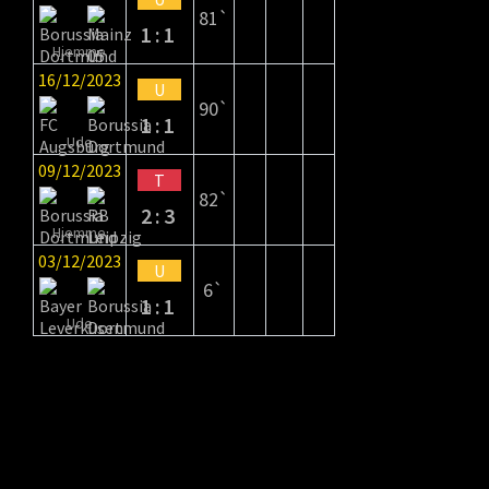
81`
1:1
Hjemme
16/12/2023
U
90`
1:1
Ude
09/12/2023
T
82`
2:3
Hjemme
03/12/2023
U
6`
1:1
Ude