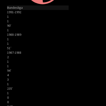
Bundesliga
1991-1992
1
1
90′
1
1988-1989
1
1
51′
1987-1988
2
1
1
94′
4
3
1
235′
1
0
0