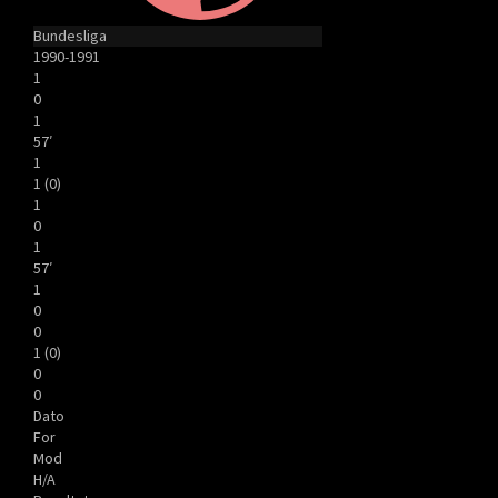
Bundesliga
1990-1991
1
0
1
57′
1
1 (0)
1
0
1
57′
1
0
0
1 (0)
0
0
Dato
For
Mod
H/A