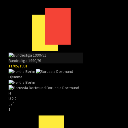
Bundesliga 1990/91
11/05/1991
Hjemme
Borussia Dortmund
H
U
2:2
57`
1