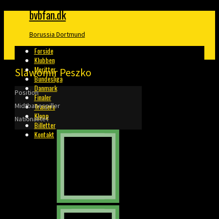
bvbfan.dk
Borussia Dortmund
Forside
Klubben
Meritter
Slawomir Peszko
Bundesliga
Danmark
Position
Finaler
Midtbanespiller
Trænere
Klopp
Nationalitet
Billetter
Kontakt