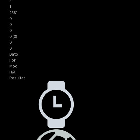
3
1
238′
0
0
0
0 (0)
0
0
Dato
For
Mod
H/A
Resultat