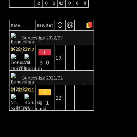
2
0
2
41′
0
0
0
0 (0)
0
0
Dato
Resultat
Bundesliga 2022/23
05/11/2022
T
19`
3:0
Ude
Bundesliga 2021/22
11/12/2021
U
22`
1:1
Hjemme